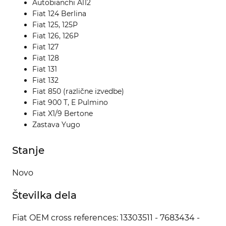
Autobianchi A112
Fiat 124 Berlina
Fiat 125, 125P
Fiat 126, 126P
Fiat 127
Fiat 128
Fiat 131
Fiat 132
Fiat 850 (različne izvedbe)
Fiat 900 T, E Pulmino
Fiat X1/9 Bertone
Zastava Yugo
Stanje
Novo
Številka dela
Fiat OEM cross references: 13303511 - 7683434 -