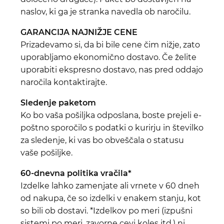
naslov, ki ga je stranka navedla ob naročilu.
GARANCIJA NAJNIŽJE CENE
Prizadevamo si, da bi bile cene čim nižje, zato
uporabljamo ekonomično dostavo. Če želite
uporabiti ekspresno dostavo, nas pred oddajo
naročila kontaktirajte.
Sledenje paketom
Ko bo vaša pošiljka odposlana, boste prejeli e-
poštno sporočilo s podatki o kurirju in številko
za sledenje, ki vas bo obveščala o statusu
vaše pošiljke.
60-dnevna politika vračila*
Izdelke lahko zamenjate ali vrnete v 60 dneh
od nakupa, če so izdelki v enakem stanju, kot
so bili ob dostavi. *Izdelkov po meri (izpušni
sistemi po meri, zavorne cevi koles itd.) ni