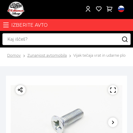
IZBERITE AVTO
Domov
Zunanjost avtomobila
Vijak tečaja vrat in udarne plošče k