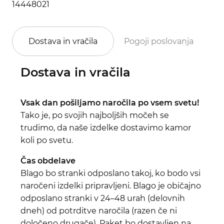
14448021
Dostava in vračila
Pogoji poslovanja
Po
Dostava in vračila
Vsak dan pošiljamo naročila po vsem svetu!
Tako je, po svojih najboljših močeh se
trudimo, da naše izdelke dostavimo kamor
koli po svetu.
Čas obdelave
Blago bo stranki odposlano takoj, ko bodo vsi
naročeni izdelki pripravljeni. Blago je običajno
odposlano stranki v 24–48 urah (delovnih
dneh) od potrditve naročila (razen če ni
določeno drugače). Paket bo dostavljen na