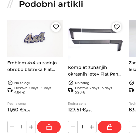
Podobni artikli
Emblem 4x4 za zadnjo
Zad
Komplet zunanjih
obrobo blatnika Fiat
les
okrasnih letev Fiat Panda
Panda 4x4 (141), srebrno-
750
4x4 141, 141A 1986–2003
moder 7592198 7724973
Bi
Na zalogi
Na zalogi
Dostava 3 days - 5 days
Dostava 3 days - 5 days
4,84 €
5,98 €
Redna cena
Redna cena
Red
11,
60
€
127,
51
€
83,
/
kos
/
set