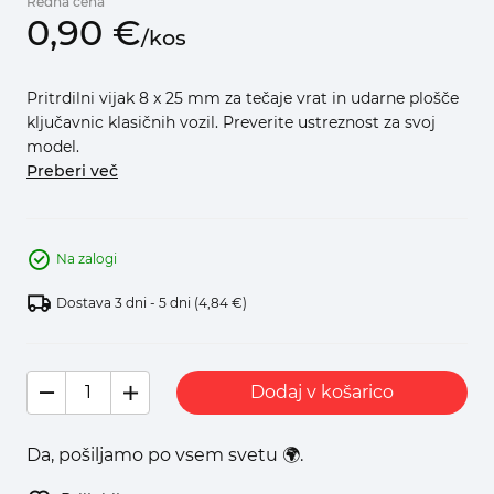
Redna cena
0,
90
€
/
kos
Pritrdilni vijak 8 x 25 mm za tečaje vrat in udarne plošče
ključavnic klasičnih vozil. Preverite ustreznost za svoj
model.
Preberi več
Na zalogi
Dostava 3 dni - 5 dni
(4,84 €)
Dodaj v košarico
Da, pošiljamo po vsem svetu 🌍.