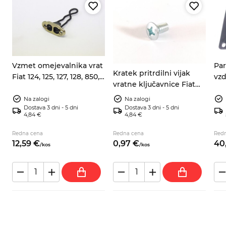
Vzmet omejevalnika vrat
Par
Kratek pritrdilni vijak
Fiat 124, 125, 127, 128, 850,
vzd
vratne ključavnice Fiat
X1/9, Yugo – 4215897,
vzm
124 125 500 850 13312701
4233912, 4233295,
418
Na zalogi
Na zalogi
Dostava 3 dni - 5 dni
Dostava 3 dni - 5 dni
4291827, 4310987, 4315530,
4,84 €
4,84 €
4440373, 4405265,
46622981, 91369392
Redna cena
Redna cena
Red
12,
59
€
0,
97
€
40
/
kos
/
kos