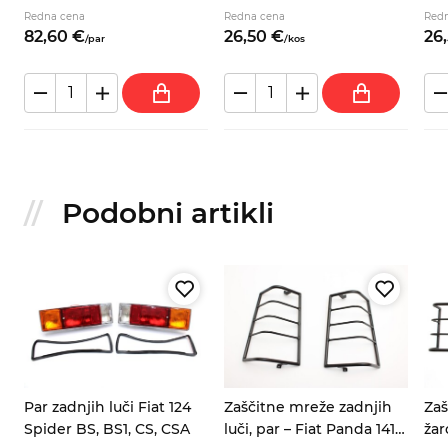
Redna cena
Redna cena
Red
82,
60
€
26,
50
€
26,
/
par
/
kos
Podobni artikli
t
Par zadnjih luči Fiat 124
Zaščitne mreže zadnjih
Zaš
Spider BS, BS1, CS, CSA
luči, par – Fiat Panda 141
žar