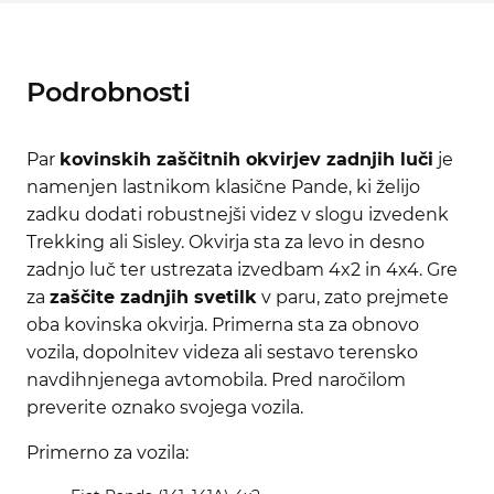
Podrobnosti
Par
kovinskih zaščitnih okvirjev zadnjih luči
je
namenjen lastnikom klasične Pande, ki želijo
zadku dodati robustnejši videz v slogu izvedenk
Trekking ali Sisley. Okvirja sta za levo in desno
zadnjo luč ter ustrezata izvedbam 4x2 in 4x4. Gre
za
zaščite zadnjih svetilk
v paru, zato prejmete
oba kovinska okvirja. Primerna sta za obnovo
vozila, dopolnitev videza ali sestavo terensko
navdihnjenega avtomobila. Pred naročilom
preverite oznako svojega vozila.
Primerno za vozila: