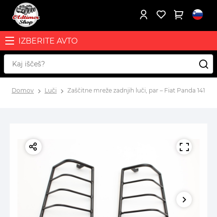
IZBERITE AVTO
Domov
Luči
Zaščitne mreže zadnjih luči, par – Fiat Panda 141 4x