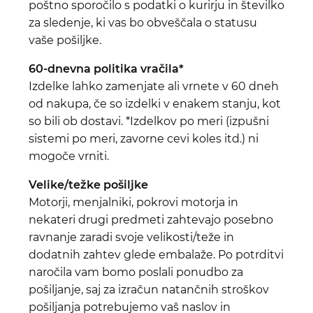
poštno sporočilo s podatki o kurirju in številko
za sledenje, ki vas bo obveščala o statusu
vaše pošiljke.
60-dnevna politika vračila*
Izdelke lahko zamenjate ali vrnete v 60 dneh
od nakupa, če so izdelki v enakem stanju, kot
so bili ob dostavi. *Izdelkov po meri (izpušni
sistemi po meri, zavorne cevi koles itd.) ni
mogoče vrniti.
Velike/težke pošiljke
Motorji, menjalniki, pokrovi motorja in
nekateri drugi predmeti zahtevajo posebno
ravnanje zaradi svoje velikosti/teže in
dodatnih zahtev glede embalaže. Po potrditvi
naročila vam bomo poslali ponudbo za
pošiljanje, saj za izračun natančnih stroškov
pošiljanja potrebujemo vaš naslov in