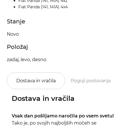
Fiat Panda (141, 141A) 4x2
Fiat Panda (141, 141A) 4x4
Stanje
Novo
Položaj
zadaj, levo, desno
Dostava in vračila
Pogoji poslovanja
Po
Dostava in vračila
Vsak dan pošiljamo naročila po vsem svetu!
Tako je, po svojih najboljših močeh se