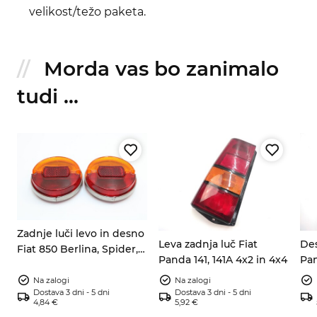
velikost/težo paketa.
Morda vas bo zanimalo
tudi ...
a
Zadnje luči levo in desno
Leva zadnja luč Fiat
Des
Fiat 850 Berlina, Spider,
Panda 141, 141A 4x2 in 4x4
Pan
Coupe 1964–1966
Na zalogi
Na zalogi
Dostava 3 dni - 5 dni
Dostava 3 dni - 5 dni
4,84 €
5,92 €