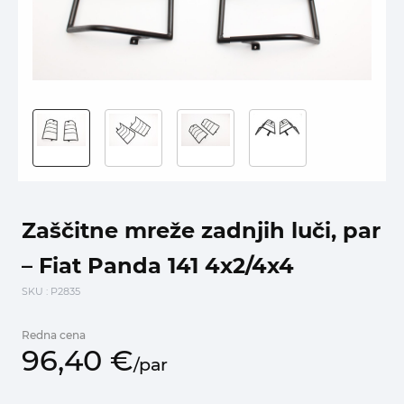
Zaščitne mreže zadnjih luči, par
– Fiat Panda 141 4x2/4x4
SKU
: P2835
Redna cena
96,
40
€
/
par