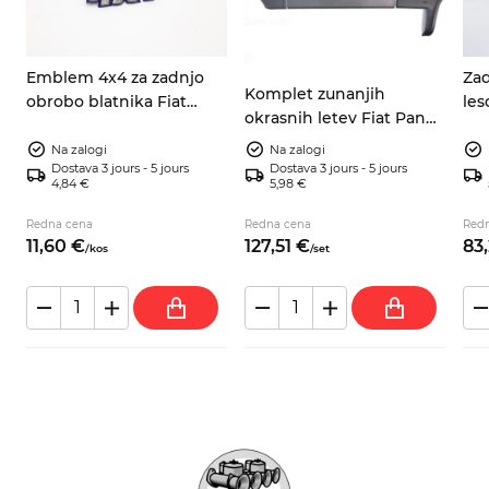
Emblem 4x4 za zadnjo
Zad
Komplet zunanjih
obrobo blatnika Fiat
les
okrasnih letev Fiat Panda
Panda 4x4 (141), srebrno-
750
4x4 141, 141A 1986–2003
moder 7592198 7724973
Bi
Na zalogi
Na zalogi
Dostava 3 jours - 5 jours
Dostava 3 jours - 5 jours
4,84 €
5,98 €
Redna cena
Redna cena
Red
11,
60
€
127,
51
€
83,
/
kos
/
set