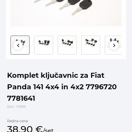
Komplet ključavnic za Fiat
Panda 141 4x4 in 4x2 7796720
7781641
SKU
: P3159
Redna cena
38,
90
€
/
set