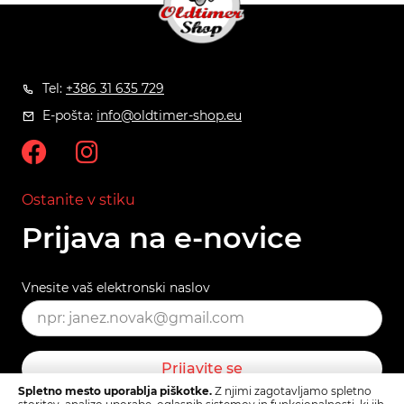
Tel:
+386 31 635 729
E-pošta:
info@oldtimer-shop.eu
Ostanite v stiku
Prijava na e-novice
Vnesite vaš elektronski naslov
Prijavite se
Spletno mesto uporablja piškotke.
Z njimi zagotavljamo spletno