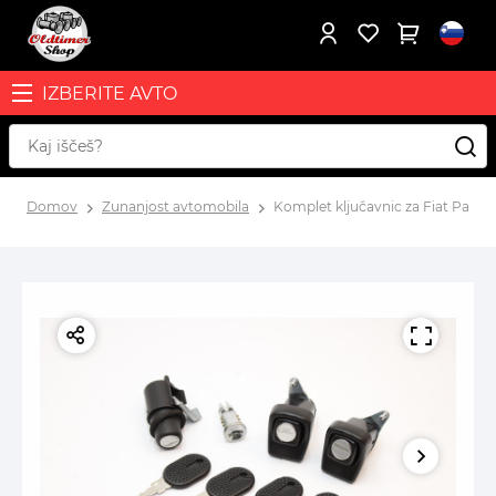
IZBERITE AVTO
Domov
Zunanjost avtomobila
Komplet ključavnic za Fiat Panda 