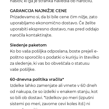
naslov, ki ga je stranka navedla ob naročilu.
GARANCIJA NAJNIŽJE CENE
Prizadevamo si, da bi bile cene čim nižje, zato
uporabljamo ekonomično dostavo. Če želite
uporabiti ekspresno dostavo, nas pred oddajo
naročila kontaktirajte.
Sledenje paketom
Ko bo vaša pošiljka odposlana, boste prejeli e-
poštno sporočilo s podatki o kurirju in številko
za sledenje, ki vas bo obveščala o statusu
vaše pošiljke.
60-dnevna politika vračila*
Izdelke lahko zamenjate ali vrnete v 60 dneh
od nakupa, če so izdelki v enakem stanju, kot
so bili ob dostavi. *Izdelkov po meri (izpušni
sistemi po meri, zavorne cevi koles itd.) ni