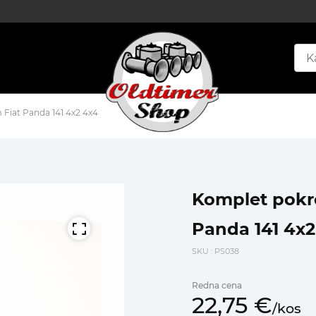
 Fiat Panda 141 4x2 4x4
Komplet pokro
Panda 141 4x2
SKU
: PS038
Redna cena
22,
75
€
/
kos