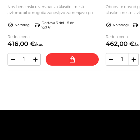
Nov bencinski rezervoar za klasični mestni
Obnovite dovod g
o
avtomobil omogoča zanesljivo zamenjavo pri
klasični mestni av
obnovi. Preverite izvedbo in ga naročite.
nivoja, tesnilo in g
Dostava 3 dni - 5 dni
Na zalogi
Na zalogi
7,21 €
Redna cena
Redna cena
416,
00
€
462,
00
€
/
kos
/
se