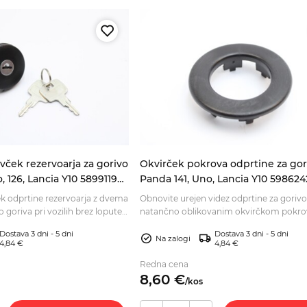
vček rezervoarja za gorivo
Okvirček pokrova odprtine za gor
, 126, Lancia Y10 5899119
Panda 141, Uno, Lancia Y10 598624
7784935
k odprtine rezervoarja z dvema
Obnovite urejen videz odprtine za gorivo
 goriva pri vozilih brez lopute.
natančno oblikovanim okvirčkom pokro
st in naročite.
Preverite ustreznost za svoje vozilo in na
Dostava 3 dni - 5 dni
Dostava 3 dni - 5 dni
spletno.
Na zalogi
4,84 €
4,84 €
Redna cena
8,
60
€
/
kos