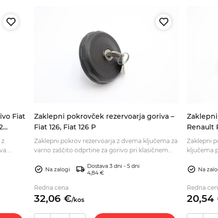
ivo Fiat
Zaklepni pokrovček rezervoarja goriva –
Zaklepni
2
Fiat 126, Fiat 126 P
Renault 
 z
Zaklepni pokrov rezervoarja z dvema ključema za
Zaklepni p
va.
varno zaščito odprtine za gorivo pri klasičnem
ključema p
ročite
vozilu. Preverite ustreznost in ga naročite.
Preverite u
Dostava 3 dni - 5 dni
naročite.
Na zalogi
Na zalo
4,84 €
Redna cena
Redna cen
32,
06
€
20,
54
/
kos