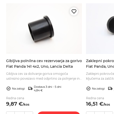
Gibljiva polnilna cev rezervoarja za gorivo
Zaklepni pokro
Fiat Panda 141 4x2, Uno, Lancia Delta
Fiat Panda, Uno
7647342
Gibljiva cev za dolivanje goriva omogoča
Zaklepni pokrovče
ustrezno povezavo med odprtino za polnjenje in
ključema za zaščito
rezervoarjem. Preverite združljivost in naročite še
Preverite ustrezno
Dostava 3 dni - 5 dni
danes.
Na zalogi
Na zalogi
4,84 €
Redna cena
Redna cena
9,
87
€
16,
51
€
/
kos
/
kos