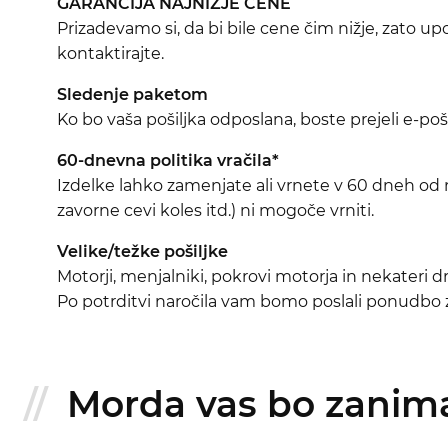
GARANCIJA NAJNIŽJE CENE
Prizadevamo si, da bi bile cene čim nižje, zato 
kontaktirajte.
Sledenje paketom
Ko bo vaša pošiljka odposlana, boste prejeli e-pošt
60-dnevna politika vračila*
Izdelke lahko zamenjate ali vrnete v 60 dneh od na
zavorne cevi koles itd.) ni mogoče vrniti.
Velike/težke pošiljke
Motorji, menjalniki, pokrovi motorja in nekateri
Po potrditvi naročila vam bomo poslali ponudbo za
Morda vas bo zanimal