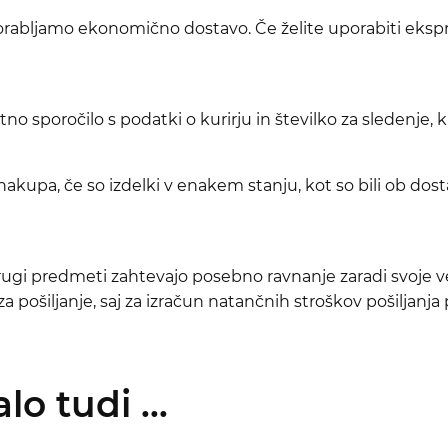
uporabljamo ekonomično dostavo. Če želite uporabiti eksp
no sporočilo s podatki o kurirju in številko za sledenje, 
kupa, če so izdelki v enakem stanju, kot so bili ob dosta
 drugi predmeti zahtevajo posebno ravnanje zaradi svoje 
 pošiljanje, saj za izračun natančnih stroškov pošiljanja
o tudi ...