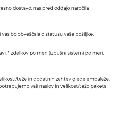
resno dostavo, nas pred oddajo naročila
ki vas bo obveščala o statusu vaše pošiljke.
vi. *Izdelkov po meri (izpušni sistemi po meri,
velikosti/teže in dodatnih zahtev glede embalaže.
 potrebujemo vaš naslov in velikost/težo paketa.