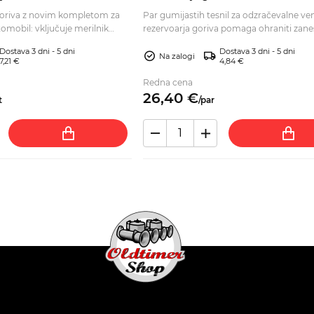
Y10 7548231
oriva z novim kompletom za
Par gumijastih tesnil za odzračevalne ven
tomobil: vključuje merilnik
rezervoarja goriva pomaga ohraniti zanes
ibljivo cev. Naročite zdaj.
tesnjenje. Preverite ustreznost in naročit
Dostava 3 dni - 5 dni
Dostava 3 dni - 5 dni
Na zalogi
7,21 €
4,84 €
Redna cena
26,
40
€
t
/
par