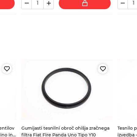
entilov
Gumijasti tesnilni obroč ohišja zračnega
Tesnilo p
rino in
filtra Fiat Fire Panda Uno Tipo Y10
izvedba –