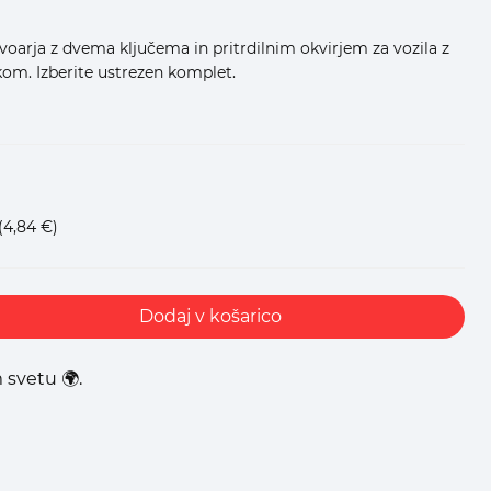
voarja z dvema ključema in pritrdilnim okvirjem za vozila z
om. Izberite ustrezen komplet.
(4,84 €)
Dodaj v košarico
 svetu 🌍.