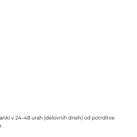
tranki v 24–48 urah (delovnih dneh) od potrditve
.