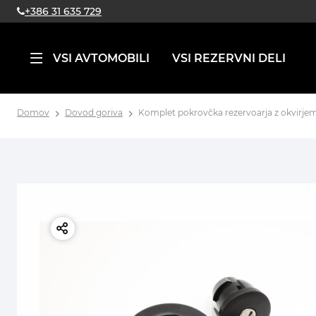
+386 31 635 729
VSI AVTOMOBILI
VSI REZERVNI DELI
Domov
Dovod goriva
Komplet pokrovčka rezervoarja z okvirjem