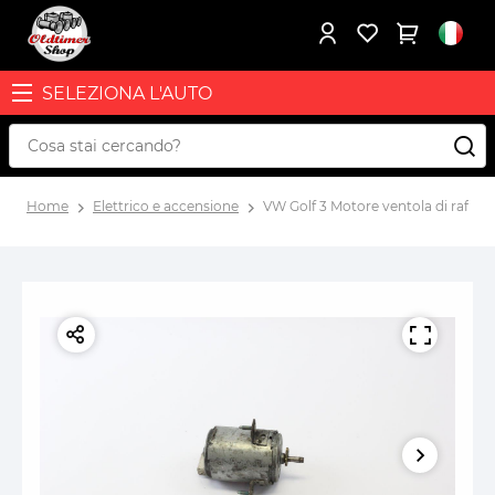
SELEZIONA L'AUTO
Home
Elettrico e accensione
VW Golf 3 Motore ventola di raffr