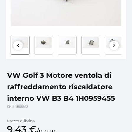
VW Golf 3 Motore ventola di
raffreddamento riscaldatore
interno VW B3 B4 1H0959455
SKU
: 1188802
Prezzo di listino
9,
43
€
/
pezzo