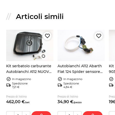
Articoli simili
Kit serbatoio carburante
Autobianchi A112 Abarth
Kit
Autobianchi A112 NUOVO
Fiat 124 Spider sensore
903
+ galleggiante +
pick up accensione
105
In magazzino
In magazzino
guarnizione + tubo
9937730
Spedizione
Spedizione
7,21 €
4,84 €
no
Prezzo di listino
Prezzo di listino
Prezz
462,
00
€
34,
90
€
196
/
set
/
pezzo