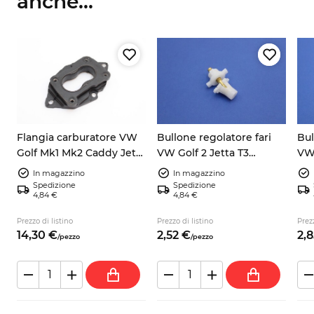
anche...
Flangia carburatore VW
Bullone regolatore fari
Bul
3
Golf Mk1 Mk2 Caddy Jetta
VW Golf 2 Jetta T3
VW 
Scirocco 027129761
191941133
191
In magazzino
In magazzino
Spedizione
Spedizione
4,84 €
4,84 €
Prezzo di listino
Prezzo di listino
Prezz
14,
30
€
2,
52
€
2,
8
/
pezzo
/
pezzo