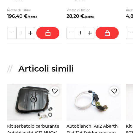
Prezzo di listino
Prezzo di listino
Prezz
196,
40
€
28,
20
€
4,
/
pezzo
/
pezzo
Articoli simili
Kit serbatoio carburante
Autobianchi A112 Abarth
Kit
Autobianchi A112 NUOVO
Fiat 124 Spider sensore
903