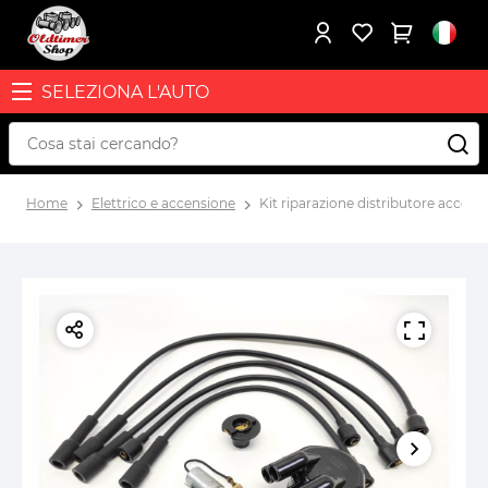
SELEZIONA L'AUTO
Home
Elettrico e accensione
Kit riparazione distributore accen