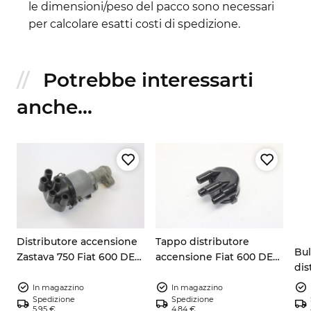
le dimensioni/peso del pacco sono necessari
per calcolare esatti costi di spedizione.
Potrebbe interessarti
anche...
Distributore accensione
Tappo distributore
Bul
Zastava 750 Fiat 600 DE
accensione Fiat 600 DE
dis
ricostruire Rudi Cajavec
Zastava 750 9911355
Fia
In magazzino
In magazzino
Spedizione
Spedizione
5,95 €
4,84 €