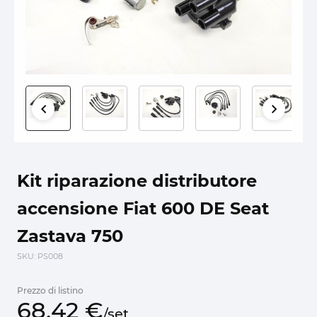
Kit riparazione distributore
accensione Fiat 600 DE Seat
Zastava 750
SKU
: PS008
Prezzo di listino
68,
42
€
/
set