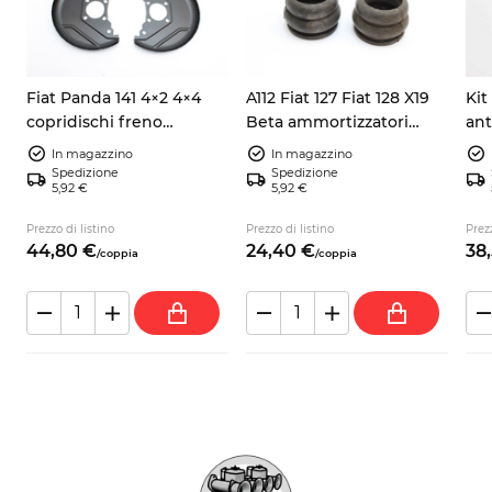
Fiat Panda 141 4×2 4×4
A112 Fiat 127 Fiat 128 X19
Kit
copridischi freno
Beta ammortizzatori
ant
anteriore sinistro destro
anteriori ribaltabili
TE 
In magazzino
In magazzino
7602956
4201143
Spedizione
Spedizione
5,92 €
5,92 €
Prezzo di listino
Prezzo di listino
Prezz
44,
80
€
24,
40
€
38,
/
coppia
/
coppia