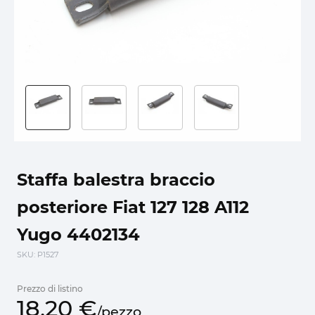
Staffa balestra braccio
posteriore Fiat 127 128 A112
Yugo 4402134
SKU
: P1527
Prezzo di listino
18,
20
€
/
pezzo