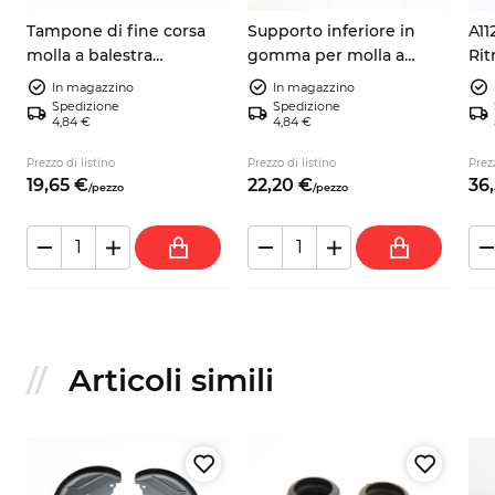
Tampone di fine corsa
Supporto inferiore in
A11
molla a balestra
gomma per molla a
Ri
posteriore Ritmo per Fiat
balestra posteriore Fiat
ruo
In magazzino
In magazzino
127 128, codice 4208253
127 128 7641956
Spedizione
Spedizione
4,84 €
4,84 €
Prezzo di listino
Prezzo di listino
Prezz
19,
65
€
22,
20
€
36,
/
pezzo
/
pezzo
Articoli simili