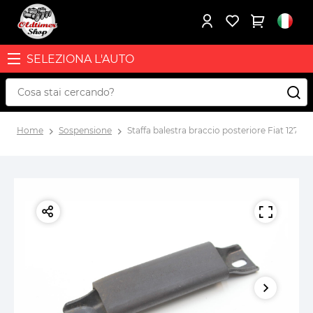
SELEZIONA L'AUTO
Home
Sospensione
Staffa balestra braccio posteriore Fiat 127 1