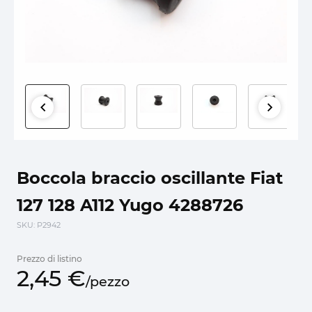
Boccola braccio oscillante Fiat
127 128 A112 Yugo 4288726
SKU
: P2942
Prezzo di listino
2,
45
€
/
pezzo