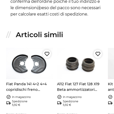
conferma dell'ordine poiché il tuo indirizzo e
le dimensioni/peso del pacco sono necessari
per calcolare esatti costi di spedizione.
Articoli simili
Fiat Panda 141 4×2 4×4
A112 Fiat 127 Fiat 128 X19
Kit
copridischi freno
Beta ammortizzatori
ant
anteriore sinistro destro
anteriori ribaltabili
TE 
In magazzino
In magazzino
7602956
4201143
Spedizione
Spedizione
5,92 €
5,92 €