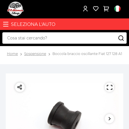
SELEZIONA L'AUTO
Home
Sospensione
Boccola braccio oscillante Fiat 127 128 A112