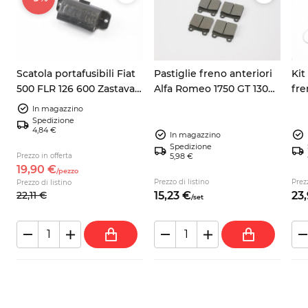
Scatola portafusibili Fiat
Pastiglie freno anteriori
Kit
500 FLR 126 600 Zastava
Alfa Romeo 1750 GT 1300
fre
750 6 fusibili
1600 Spider
Rom
In magazzino
17
Spedizione
4,84 €
In magazzino
Spedizione
Prezzo in offerta
5,98 €
19,
90
€
/
pezzo
Prezzo di listino
Prezz
Prezzo di listino
22,
11
€
15,
23
€
23,
/
set