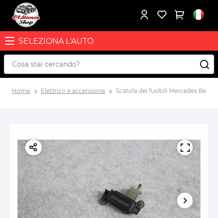
SELEZIONA L'AUTO
Home
Elettrico e accensione
Scatola dei fusibili Mercedes Benz