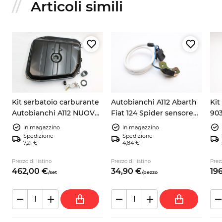
Articoli simili
Kit serbatoio carburante
Autobianchi A112 Abarth
Kit
Autobianchi A112 NUOVO
Fiat 124 Spider sensore
903
+ galleggiante +
pick up accensione
105
In magazzino
In magazzino
guarnizione + tubo
9937730
Spedizione
Spedizione
7,21 €
4,84 €
no
Prezzo di listino
Prezzo di listino
Prezz
462,
00
€
34,
90
€
196
/
set
/
pezzo