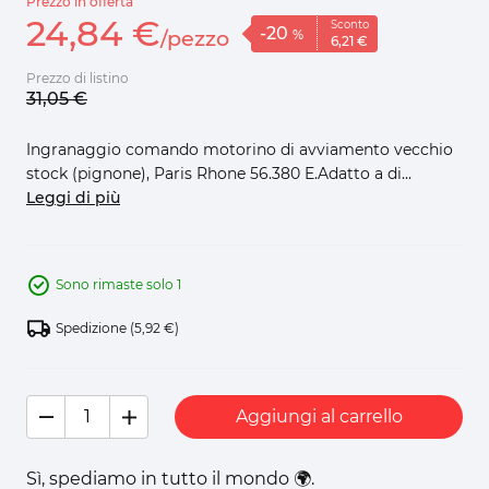
Prezzo in offerta
24,
84
€
Sconto
-20
/
pezzo
%
6,
21
€
Prezzo di listino
31,
05
€
Ingranaggio comando motorino di avviamento vecchio
stock (pignone), Paris Rhone 56.380 E.Adatto a di...
Leggi di più
Sono rimaste solo 1
Spedizione
(5,92 €)
Aggiungi al carrello
Sì, spediamo in tutto il mondo 🌍.