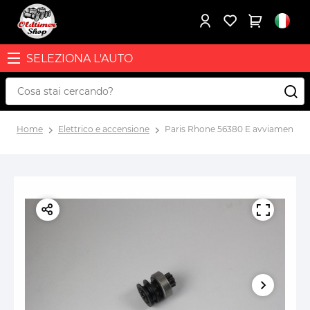
SELEZIONA L'AUTO
Home
Elettrico e accensione
Paris Rhone 56380 E avviamento m