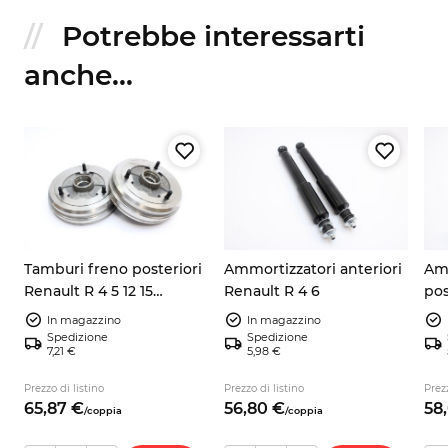
Potrebbe interessarti
anche...
Tamburi freno posteriori
Ammortizzatori anteriori
Amm
e
Renault R 4 5 12 15
Renault R 4 6
pos
7701460327
14
In magazzino
In magazzino
Spedizione
Spedizione
7,21 €
5,98 €
Prezzo di listino
Prezzo di listino
Prezz
65,
87
€
56,
80
€
58,
/
coppia
/
coppia