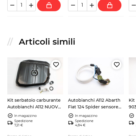
Articoli simili
Kit serbatoio carburante
Autobianchi A112 Abarth
Kit
Autobianchi A112 NUOVO
Fiat 124 Spider sensore
903
+ galleggiante +
pick up accensione
105
In magazzino
In magazzino
guarnizione + tubo
9937730
Spedizione
Spedizione
7,21 €
4,84 €