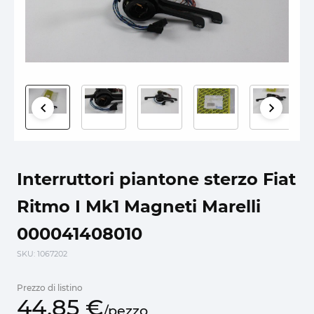
Interruttori piantone sterzo Fiat
Ritmo I Mk1 Magneti Marelli
000041408010
SKU
: 1067202
Prezzo di listino
44,
85
€
/
pezzo