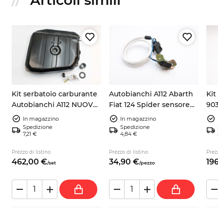
Kit serbatoio carburante
Autobianchi A112 Abarth
Kit
Autobianchi A112 NUOVO
Fiat 124 Spider sensore
903
+ galleggiante +
pick up accensione
105
In magazzino
In magazzino
guarnizione + tubo
9937730
Spedizione
Spedizione
7,21 €
4,84 €
no
Prezzo di listino
Prezzo di listino
Prezz
462,
00
€
34,
90
€
196
/
set
/
pezzo