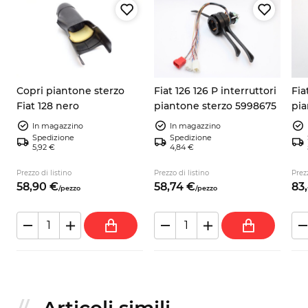
Copri piantone sterzo
Fiat 126 126 P interruttori
Fia
2
Fiat 128 nero
piantone sterzo 5998675
pia
int
In magazzino
In magazzino
chi
Spedizione
Spedizione
5,92 €
4,84 €
Prezzo di listino
Prezzo di listino
Prezz
58,
90
€
58,
74
€
83,
/
pezzo
/
pezzo
Articoli simili