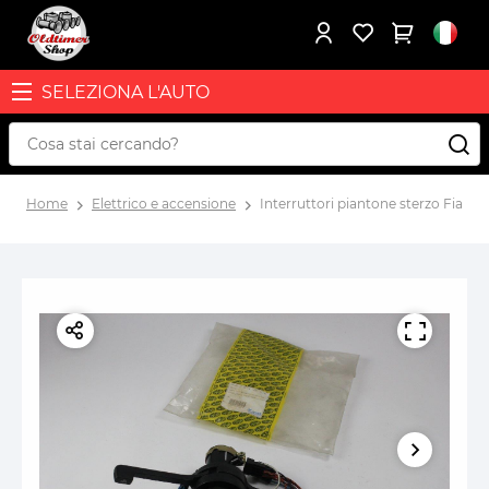
SELEZIONA L'AUTO
Home
Elettrico e accensione
Interruttori piantone sterzo Fiat 