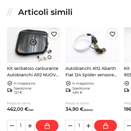
Articoli simili
Kit serbatoio carburante
Autobianchi A112 Abarth
Kit
Autobianchi A112 NUOVO
Fiat 124 Spider sensore
903
+ galleggiante +
pick up accensione
105
In magazzino
In magazzino
guarnizione + tubo
9937730
Spedizione
Spedizione
7,21 €
4,84 €
no
Prezzo di listino
Prezzo di listino
Prezz
462,
00
€
34,
90
€
196
/
set
/
pezzo