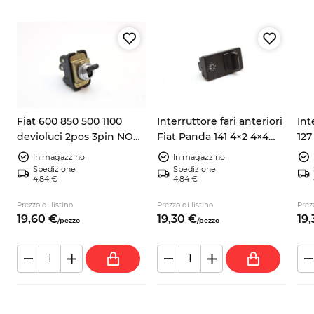
Fiat 600 850 500 1100
Interruttore fari anteriori
Int
devioluci 2pos 3pin NOS
Fiat Panda 141 4×2 4×4
127
nero/cromo
7550639
43
In magazzino
In magazzino
Spedizione
Spedizione
4,84 €
4,84 €
Prezzo di listino
Prezzo di listino
Prezz
19,
60
€
19,
30
€
19,
/
pezzo
/
pezzo