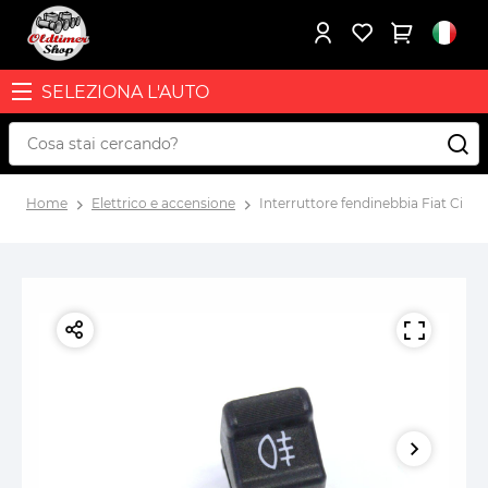
SELEZIONA L'AUTO
Home
Elettrico e accensione
Interruttore fendinebbia Fiat Cinq