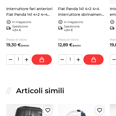
Interruttore fari anteriori
Fiat Panda 141 4×2 4×4
Int
Fiat Panda 141 4×2 4×4
interruttore sbrinamento
eme
7550639
finestrini 7555491
Pan
In magazzino
In magazzino
Spedizione
Spedizione
4,84 €
4,84 €
Prezzo di listino
Prezzo di listino
Prezz
19,
30
€
12,
89
€
19,
/
pezzo
/
pezzo
Articoli simili