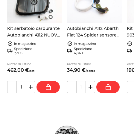
Kit serbatoio carburante
Autobianchi A112 Abarth
Kit
Autobianchi A112 NUOVO
Fiat 124 Spider sensore
903
+ galleggiante +
pick up accensione
105
In magazzino
In magazzino
guarnizione + tubo
9937730
Spedizione
Spedizione
7,21 €
4,84 €
no
Prezzo di listino
Prezzo di listino
Prezz
462,
00
€
34,
90
€
196
/
set
/
pezzo