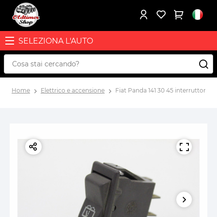
SELEZIONA L'AUTO
Home
Elettrico e accensione
Fiat Panda 141 30 45 interruttore l