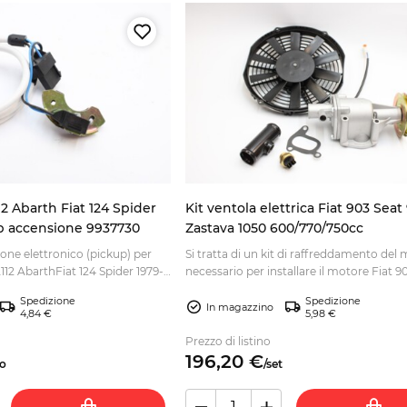
2 Abarth Fiat 124 Spider
Kit ventola elettrica Fiat 903 Seat
p accensione 9937730
Zastava 1050 600/770/750cc
one elettronico (pickup) per
Si tratta di un kit di raffreddamento del
112 AbarthFiat 124 Spider 1979-
necessario per installare il motore Fiat 903
Spedizione
Spedizione
In magazzino
4,84 €
5,98 €
Prezzo di listino
196,
20
€
o
/
set