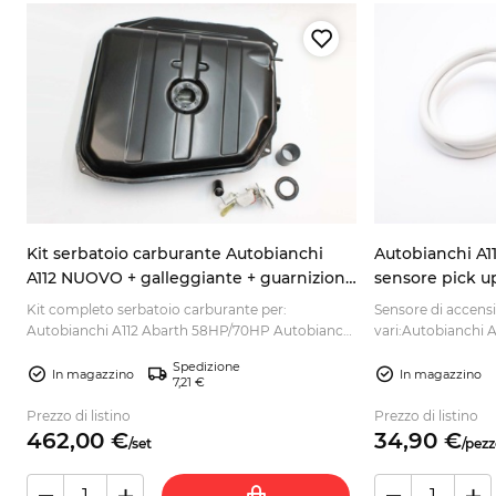
Kit serbatoio carburante Autobianchi
Autobianchi A11
A112 NUOVO + galleggiante + guarnizione
sensore pick u
+ tubo
Kit completo serbatoio carburante per:
Sensore di accensi
Autobianchi A112 Abarth 58HP/70HP Autobianchi
vari:Autobianchi A
A112 Normale Autobianchi A112 Elite Autobianchi
85 C...
Spedizione
A112 Elegant Autobianchi A11...
In magazzino
In magazzino
7,21 €
Prezzo di listino
Prezzo di listino
462,
00
€
34,
90
€
/
set
/
pezz