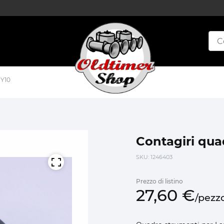
 Y10
Contagiri qua
SKU
: 1246403
Prezzo di listino
27,
60
€
/
pezz