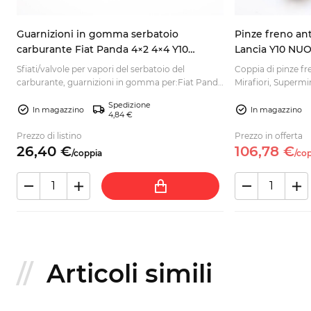
Guarnizioni in gomma serbatoio
Pinze freno ant
carburante Fiat Panda 4×2 4×4 Y10
Lancia Y10 NUO
7548231
Sfiati/valvole per vapori del serbatoio del
Coppia di pinze fr
carburante, guarnizioni in gomma per:Fiat Panda
Mirafiori, Supermira
(141, 14...
Spedizione
In magazzino
In magazzino
4,84 €
Prezzo di listino
Prezzo in offerta
26,
40
€
106,
78
€
/
coppia
/
cop
Articoli simili