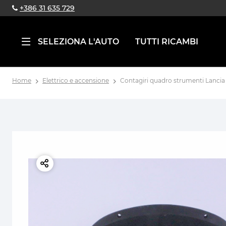
+386 31 635 729
SELEZIONA L'AUTO
TUTTI RICAMBI
Home
Elettrico e accensione
Contagiri quadro strumenti Lancia