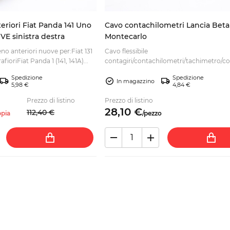
eriori Fiat Panda 141 Uno
Cavo contachilometri Lancia Beta
VE sinistra destra
Montecarlo
eno anteriori nuove per:Fiat 131
Cavo flessibile
fioriFiat Panda 1 (141, 141A)...
contagiri/contachilometri/tachimetro/c
per:Lancia Beta Montecarlo (Sco...
Spedizione
Spedizione
In magazzino
5,98 €
4,84 €
Prezzo di listino
Prezzo di listino
28,
10
€
112,
40
€
pia
/
pezzo