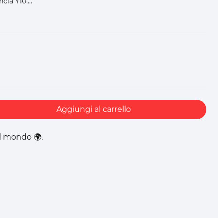
ia Y10....
Aggiungi al carrello
il mondo 🌍.