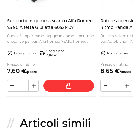
a
Supporto in gomma scarico Alfa Romeo
Rotore accensio
75 90 Alfetta Giulietta 60521407
Ritmo Panda A
Gancio/supporto/montaggio in gomma per tubo
Braccio rotore di
di scarico per vari:Alfa Romeo 75Alfa Romeo
per:Autobianchi A1
90Alfa Romeo...
128Fi...
Spedizione
In magazzino
In magazzino
4,84 €
Prezzo di listino
Prezzo di listino
7,
60
€
8,
65
€
/
pezzo
/
pezzo
Articoli simili