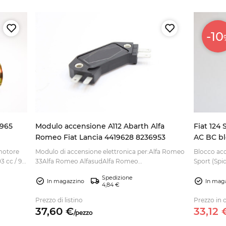
-10
 965
Modulo accensione A112 Abarth Alfa
Fiat 124
Romeo Fiat Lancia 4419628 8236953
AC BC bl
interrut
 motore
Modulo di accensione elettronica per:Alfa Romeo
Blocco acc
 cc / 9...
33Alfa Romeo AlfasudAlfa Romeo
Sport (Spi
AlfettaAutobianchi A1...
124 Sp...
Spedizione
In magazzino
In mag
4,84 €
Prezzo di listino
Prezzo in o
37,
60
€
33,
12
/
pezzo