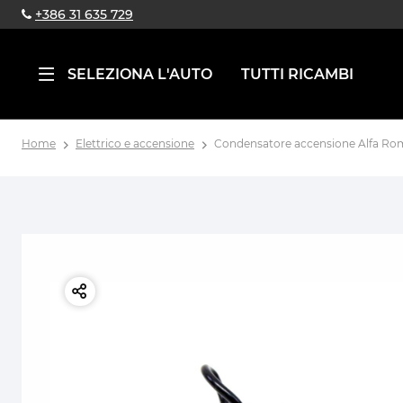
+386 31 635 729
SELEZIONA L'AUTO
TUTTI RICAMBI
Home
Elettrico e accensione
Condensatore accensione Alfa Rome