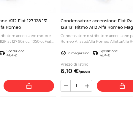
ne A112 Fiat 127 128 131
Condensatore accensione Fiat Pa
lfa Romeo
128 131 Ritmo A112 Alfa Romeo Ma
Marelli
stributore accensione motore
Condensatore distributore accensione pe
12Fiat 127 903 cc, 1050 ccFiat
Romeo AlfasudAlfa Romeo AlfettaAlfa
ArnaAlfa Rom...
Spedizione
Spedizione
In magazzino
4,84 €
4,84 €
Prezzo di listino
6,
10
€
/
pezzo