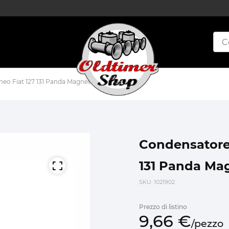
o Fiat 127 131 Panda Magneti Marelli 56181176
Condensatore 
131 Panda Mag
SKU
: 1021902
Prezzo di listino
9,
66
€
/
pezzo