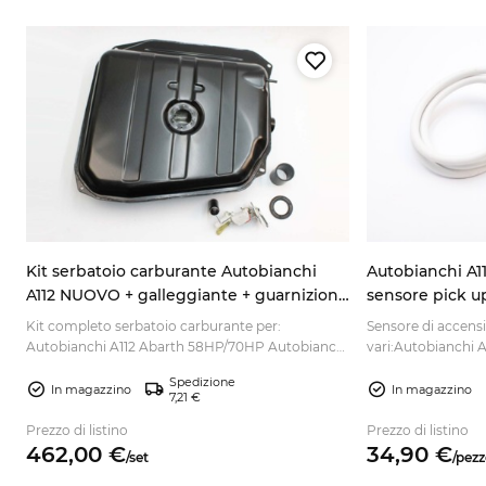
Kit serbatoio carburante Autobianchi
Autobianchi A11
A112 NUOVO + galleggiante + guarnizione
sensore pick u
+ tubo
Kit completo serbatoio carburante per:
Sensore di accensi
Autobianchi A112 Abarth 58HP/70HP Autobianchi
vari:Autobianchi A
A112 Normale Autobianchi A112 Elite Autobianchi
85 C...
Spedizione
A112 Elegant Autobianchi A11...
In magazzino
In magazzino
7,21 €
Prezzo di listino
Prezzo di listino
462,
00
€
34,
90
€
/
set
/
pezz