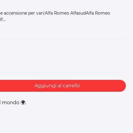
re accensione per vari:Alfa Romeo AlfasudAlfa Romeo
...
Aggiungi al carrello
il mondo 🌍.