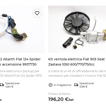
2 Abarth Fiat 124 Spider
Kit ventola elettrica Fiat 903 Seat
p accensione 9937730
Zastava 1050 600/770/750cc
one elettronico (pickup) per
Si tratta di un kit di raffreddamento del
112 AbarthFiat 124 Spider 1979-
necessario per installare il motore Fiat 903
Spedizione
Spedizione
In magazzino
4,84 €
5,98 €
Prezzo di listino
196,
20
€
o
/
set