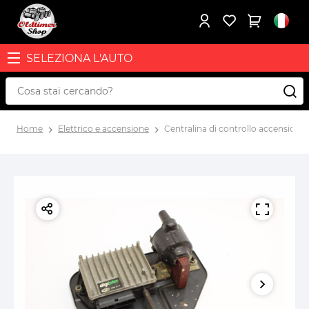
SELEZIONA L'AUTO
Home
Elettrico e accensione
Centralina di controllo accensione