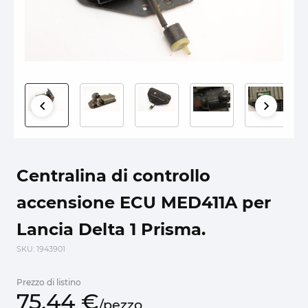
Centralina di controllo
accensione ECU MED411A per
Lancia Delta 1 Prisma.
SKU
: 1943901
Prezzo di listino
75,
44
€
/
pezzo