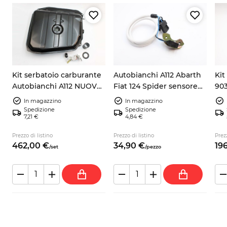
Kit serbatoio carburante
Autobianchi A112 Abarth
Kit
Autobianchi A112 NUOVO
Fiat 124 Spider sensore
903
+ galleggiante +
pick up accensione
105
In magazzino
In magazzino
guarnizione + tubo
9937730
Spedizione
Spedizione
7,21 €
4,84 €
no
Prezzo di listino
Prezzo di listino
Prezz
462,
00
€
34,
90
€
196
/
set
/
pezzo