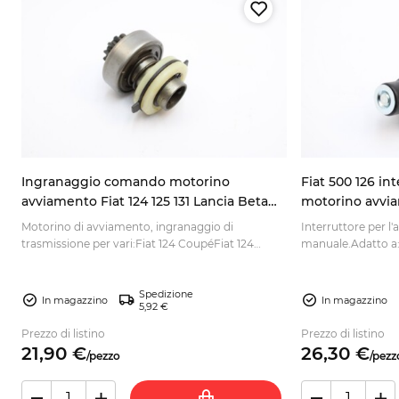
Ingranaggio comando motorino
Fiat 500 126 in
W
avviamento Fiat 124 125 131 Lancia Beta
motorino avvi
4154293
Motorino di avviamento, ingranaggio di
Interruttore per l
trasmissione per vari:Fiat 124 CoupéFiat 124
manuale.Adatto a:F
Ragno 1966-78Fia...
G...
Spedizione
In magazzino
In magazzino
5,92 €
Prezzo di listino
Prezzo di listino
21,
90
€
26,
30
€
/
pezzo
/
pezz