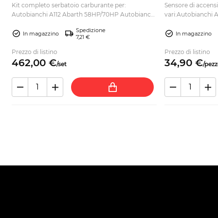
+ tubo
Kit completo serbatoio carburante per:
Sensore di accensi
Autobianchi A112 Abarth 58HP/70HP Autobianchi
vari:Autobianchi A
A112 Normale Autobianchi A112 Elite Autobianchi
85 C...
Spedizione
A112 Elegant Autobianchi A11...
In magazzino
In magazzino
7,21 €
Prezzo di listino
Prezzo di listino
462,
00
€
34,
90
€
/
set
/
pezz