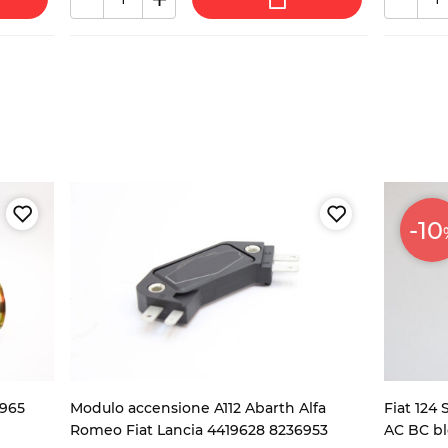
-10
 965
Modulo accensione A112 Abarth Alfa
Fiat 124
Romeo Fiat Lancia 4419628 8236953
AC BC bl