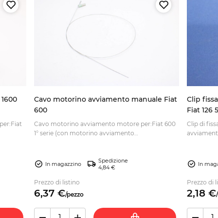
 1600
Cavo motorino avviamento manuale Fiat
Clip fis
600
Fiat 126
er:Fiat
Cavo motorino avviamento motore per:Fiat 600
Clip di fis
1° serie (con motorino avviamento
avviamento
manuale)L'offerta è v...
Spedizione
In magazzino
In mag
4,84 €
Prezzo di listino
Prezzo di l
6,
37
€
2,
18
€
/
pezzo
/