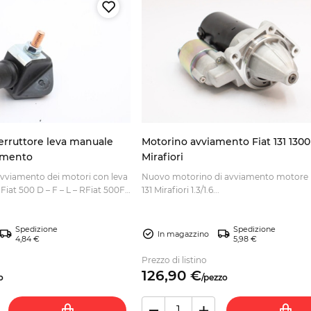
terruttore leva manuale
Motorino avviamento Fiat 131 1300
amento
Mirafiori
'avviamento dei motori con leva
Nuovo motorino di avviamento motore p
iat 500 D – F – L – RFiat 500F
131 Mirafiori 1.3/1.6...
Spedizione
Spedizione
In magazzino
4,84 €
5,98 €
Prezzo di listino
126,
90
€
o
/
pezzo