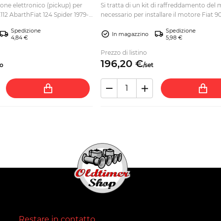
one elettronico (pickup) per
Si tratta di un kit di raffreddamento del
112 AbarthFiat 124 Spider 1979-
necessario per installare il motore Fiat 903
Spedizione
Spedizione
In magazzino
4,84 €
5,98 €
Prezzo di listino
196,
20
€
o
/
set
Restare in contatto