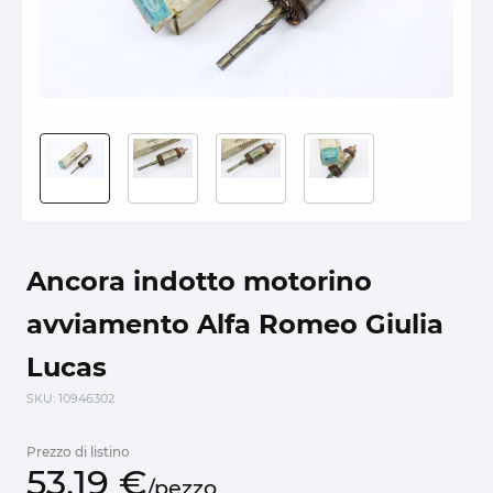
Ancora indotto motorino
avviamento Alfa Romeo Giulia
Lucas
SKU
: 10946302
Prezzo di listino
53,
19
€
/
pezzo