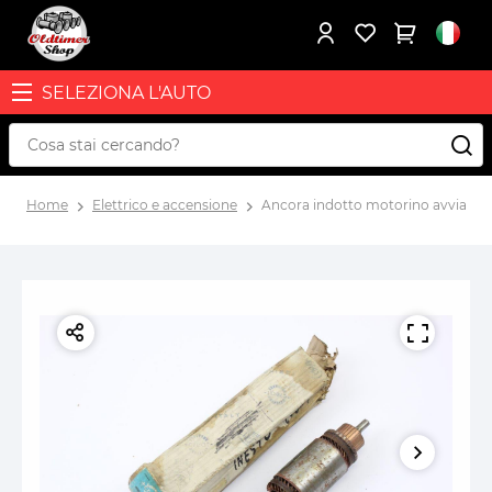
SELEZIONA L'AUTO
Home
Elettrico e accensione
Ancora indotto motorino avviamen