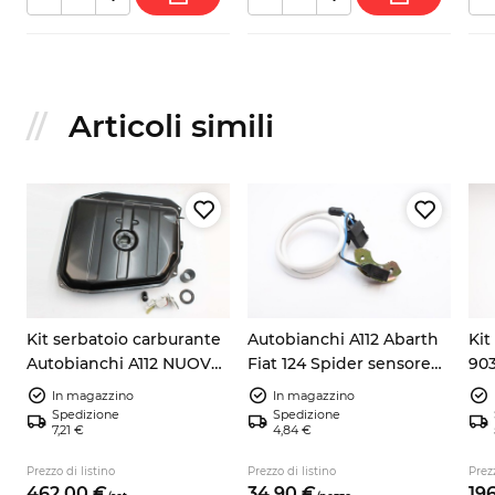
Articoli simili
Kit serbatoio carburante
Autobianchi A112 Abarth
Kit
Autobianchi A112 NUOVO
Fiat 124 Spider sensore
903
+ galleggiante +
pick up accensione
105
In magazzino
In magazzino
guarnizione + tubo
9937730
Spedizione
Spedizione
7,21 €
4,84 €
no
Prezzo di listino
Prezzo di listino
Prezz
462,
00
€
34,
90
€
196