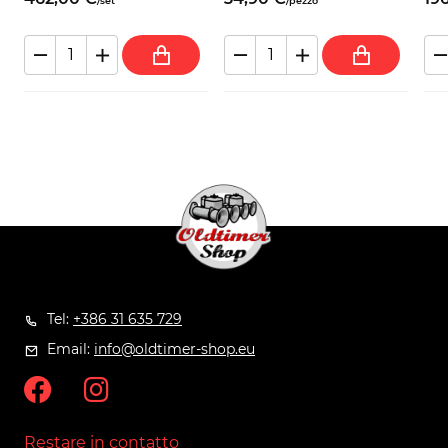
/
set
/
pezzo
Tel:
+386 31 635 729
Email:
info@oldtimer-shop.eu
Restare in contatto