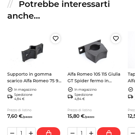
Potrebbe interessarti
anche...
Supporto in gomma
Alfa Romeo 105 115 Giulia
Tap
scarico Alfa Romeo 75 90
GT Spider fermo in
Alf
Alfetta Giulietta 60521407
gomma assale posteriore
No
In magazzino
In magazzino
105412505001
Spedizione
Spedizione
4,84 €
4,84 €
Prezzo di listino
Prezzo di listino
Prezz
7,
60
€
15,
80
€
12,
/
pezzo
/
pezzo