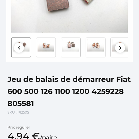
Jeu de balais de démarreur Fiat
600 500 126 1100 1200 4259228
805581
SKU
: P1250S
Prix régulier
4,
94
€
/
paire