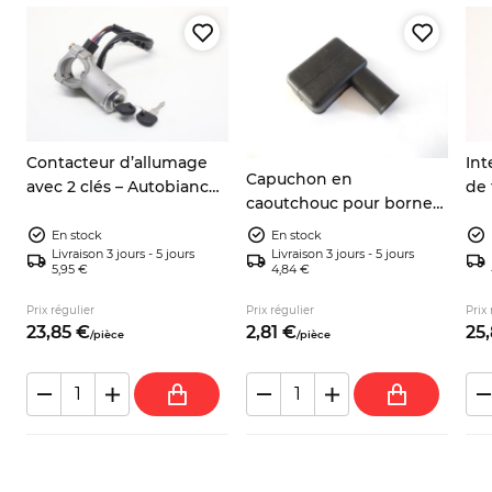
Contacteur d’allumage
Int
Capuchon en
avec 2 clés – Autobianchi
de 
caoutchouc pour borne
A112, Fiat 127/128/Panda
pos
positive de batterie Fiat
141, Zastava Yugo/101
600
En stock
En stock
124 125 126 127 128 131 132
Livraison 3 jours - 5 jours
Livraison 3 jours - 5 jours
5,95 €
4,84 €
500 600 850 900 Lancia
Zastava
Prix régulier
Prix régulier
Prix 
23,
85
€
2,
81
€
25,
/
pièce
/
pièce