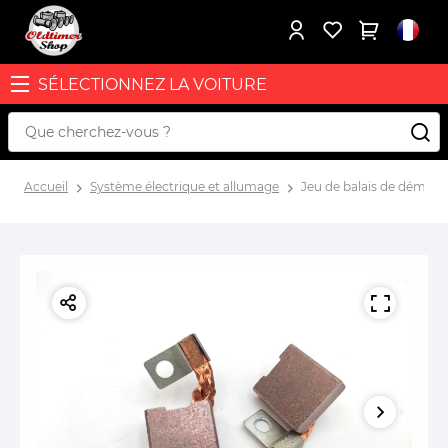
SÉLECTIONNEZ LA VOITURE
Accueil
Système électrique et allumage
Jeu de balais de démarr