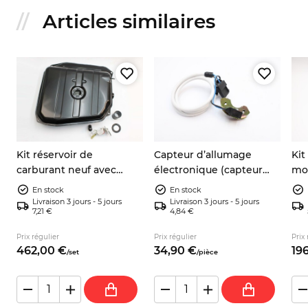
Articles similaires
Kit réservoir de
Capteur d’allumage
Kit
carburant neuf avec
électronique (capteur
mot
jauge, joint et durite –
inductif) 9937730
éle
En stock
En stock
Autobianchi A112
903
Livraison 3 jours - 5 jours
Livraison 3 jours - 5 jours
7,21 €
4,84 €
Sea
Prix régulier
Prix régulier
Prix 
462,
00
€
34,
90
€
196
/
set
/
pièce