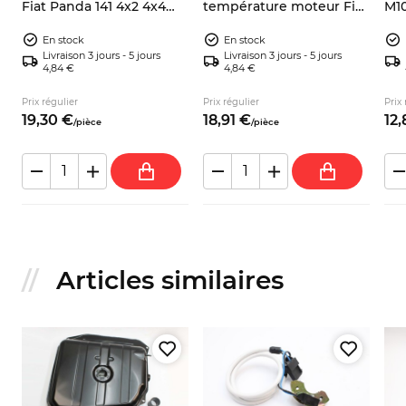
Fiat Panda 141 4x2 4x4
température moteur Fiat
M10
7550639
600 E Zastava 750
Zas
En stock
En stock
Livraison 3 jours - 5 jours
Livraison 3 jours - 5 jours
4,84 €
4,84 €
Prix régulier
Prix régulier
Prix 
19,
30
€
18,
91
€
12,
/
pièce
/
pièce
Articles similaires