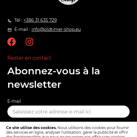
Tél :
+386 31 635 729
E-mail :
info@oldtimer-shop.eu
Rester en contact
Abonnez-vous à la
newsletter
E-mail
Ce site utilise des cookies.
Nous utilisons des cookies pour fournir
S'ABONNER
des services en ligne, analyser l'utilisation, gérer la publicité et offrir
des fonctionnalités que nous ne pourrions pas offrir sans cookies.