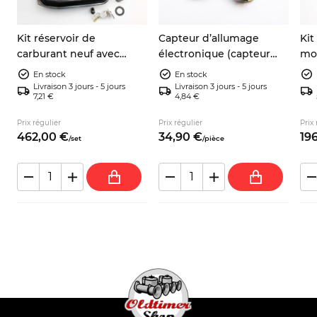
Kit réservoir de
Capteur d’allumage
Kit
carburant neuf avec
électronique (capteur
mot
jauge, joint et durite –
inductif) 9937730
éle
En stock
En stock
Autobianchi A112
903
Livraison 3 jours - 5 jours
Livraison 3 jours - 5 jours
7,21 €
4,84 €
Sea
Prix régulier
Prix régulier
Prix 
462,
00
€
34,
90
€
196
/
set
/
pièce