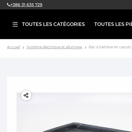
+386 31 635 729
TOUTES LES CATÉGORIES
TOUTES LES PI
Accueil
Système électrique et allumage
Bac à batterie en caoutcho