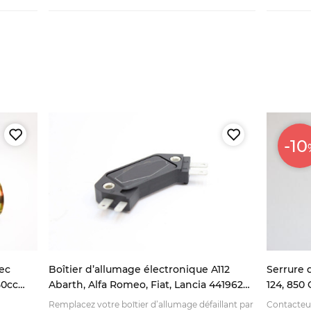
-10
ec
Boîtier d’allumage électronique A112
Serrure 
50cc
Abarth, Alfa Romeo, Fiat, Lancia 4419628
124, 850 
8236953
BC, CC
Remplacez votre boîtier d’allumage défaillant par
Contacteu