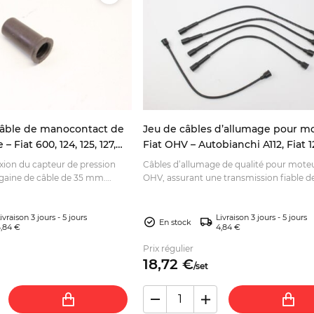
âble de manocontact de
Jeu de câbles d’allumage pour m
– Fiat 600, 124, 125, 127,
Fiat OHV – Autobianchi A112, Fiat 
cm³, 850, 900 T et Yugo 45
xion du capteur de pression
Câbles d’allumage de qualité pour moteu
 gaine de câble de 35 mm.
OHV, assurant une transmission fiable d
stauration soignée,
l’étincelle. Vérifiez la compatibilité avant
commande.
ivraison 3 jours - 5 jours
Livraison 3 jours - 5 jours
En stock
,84 €
4,84 €
Prix régulier
18,
72
€
/
set