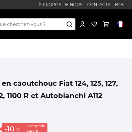
À PROPOS DE NOUS
CONTACTS
B2B
 en caoutchouc Fiat 124, 125, 127,
132, 1100 R et Autobianchi A112
Économie
-10
%
1,
49
€