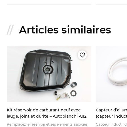
Articles similaires
Kit réservoir de carburant neuf avec
Capteur d’allu
jauge, joint et durite – Autobianchi A112
(capteur induct
Remplacez le réservoir et ses éléments associés
Capteur inductif 