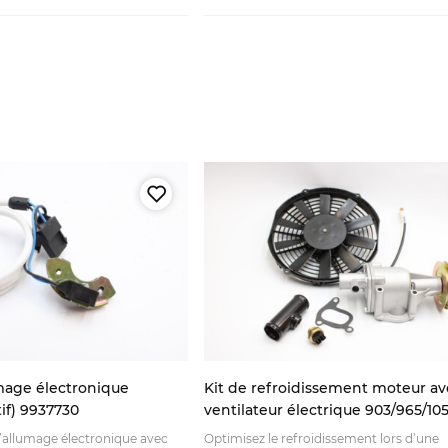
mage électronique
Kit de refroidissement moteur av
if) 9937730
ventilateur électrique 903/965/10
Fiat 600 Seat 770 Zastava 750
d’allumage électronique avec
Optimisez le refroidissement lors d’une