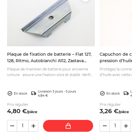
Plaque de fixation de batterie – Fiat 127,
Capuchon de c
128, Ritmo, Autobianchi A112, Zastava
pression d’huile 
Yugo, 101
128, 131, 132
Plaque de maintien de batterie pour ancienne
Protégez la conne
voiture : assure une fixation sûre et stable. Vérifiez
d’huile avec cette
la compatibilité avec votre montage avant
Idéale pour une re
commande.
commandez-la.
Livraison 3 jours - 5 jours
L
En stock
En stock
4,84 €
4
Prix régulier
Prix régulier
4,
80
€
3,
26
€
/
pièce
/
pièce