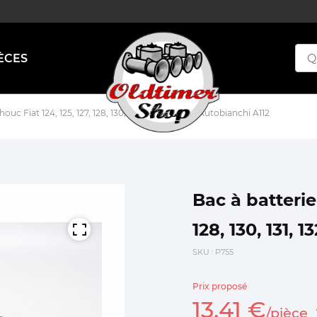
ÈCES
uc Fiat 124, 125, 127, 128, 130, 131, 132, 1100 R et Autobianchi A112
Bac à batterie
128, 130, 131, 
SKU
: P755
Prix proposé
13,
41
€
/
pièce