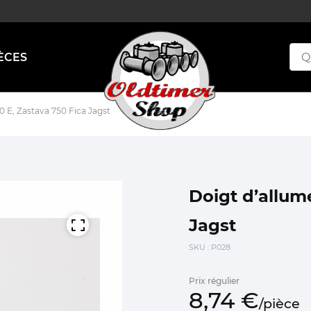
ÈCES
0 E, Zastava 750 Fica Jagst
Doigt d’allume
Jagst
SKU
: P028
Prix régulier
8,
74
€
/
pièce