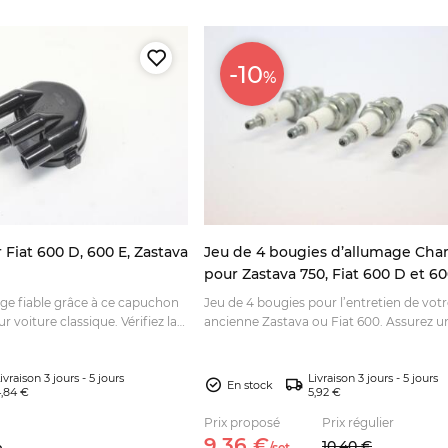
-10
%
 Fiat 600 D, 600 E, Zastava
Jeu de 4 bougies d’allumage Ch
pour Zastava 750, Fiat 600 D et 60
ge fiable grâce à ce capuchon
Jeu de 4 bougies pour l’entretien de vot
r voiture classique. Vérifiez la
ancienne Zastava ou Fiat 600. Assurez u
commandez en ligne.
allumage fiable et commandez en ligne.
ivraison 3 jours - 5 jours
Livraison 3 jours - 5 jours
En stock
,84 €
5,92 €
Prix proposé
Prix régulier
9,
36
€
10,
40
€
e
/
set