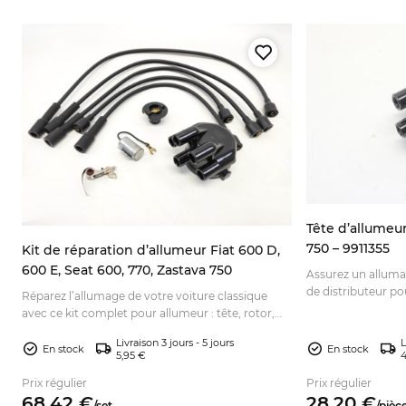
Tête d’allumeur
750 – 9911355
Kit de réparation d’allumeur Fiat 600 D,
600 E, Seat 600, 770, Zastava 750
Assurez un alluma
de distributeur pou
Réparez l’allumage de votre voiture classique
compatibilité et 
avec ce kit complet pour allumeur : tête, rotor,
condensateur, rupteurs et câbles. Commandez
Livraison 3 jours - 5 jours
L
en ligne.
En stock
En stock
5,95 €
4
Prix régulier
Prix régulier
68,
42
€
28,
20
€
/
set
/
pièc