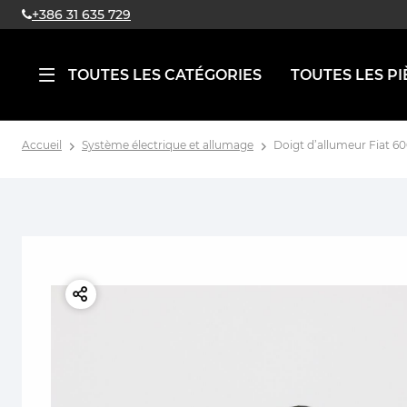
+386 31 635 729
TOUTES LES CATÉGORIES
TOUTES LES PI
Accueil
Système électrique et allumage
Doigt d’allumeur Fiat 60