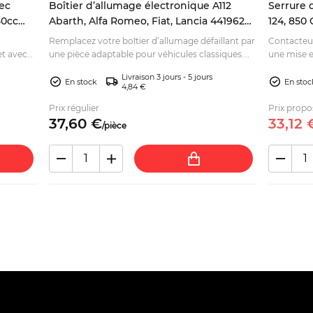
ec
Boîtier d’allumage électronique A112
Serrure 
50cc
Abarth, Alfa Romeo, Fiat, Lancia 4419628
124, 850 
8236953
BC, CC
Remplacez votre boîtier d’allumage défaillant par
Contacteu
et avec
une pièce adaptable pour véhicules classiques.
une mise e
faire
Vérifiez les références et commandez en ligne.
classique.
Livraison 3 jours - 5 jours
En stock
En stoc
4,84 €
Prix régulier
Prix propo
37,
60
€
33,
12
/
pièce