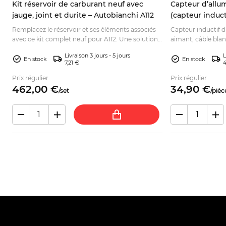
Kit réservoir de carburant neuf avec
Capteur d’allu
jauge, joint et durite – Autobianchi A112
(capteur induct
Remplacez le réservoir et ses éléments associés
Capteur inductif 
er
avec ce kit complet neuf pour A112. Une solution
aimant, câble bla
z.
pratique pour votre restauration. Commandez en
différentes. Vérif
Livraison 3 jours - 5 jours
L
ligne.
commandez.
En stock
En stock
7,21 €
4
Prix régulier
Prix régulier
462,
00
€
34,
90
€
/
set
/
pièc