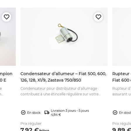
ampion
Condensateur d’allumeur – Fiat 500, 600,
Rupteur 
0 E
126, 128, X1/9, Zastava 750/850
Fiat 600 
Marelli 
re
Condensateur pour distributeur d’allumage :
Rupteur d’
n
contribuez à une étincelle régulière sur votre
assurant u
ancienne. Vérifiez les références et commandez
distribute
en ligne.
Livraison 3 jours - 5 jours
En stock
En stoc
4,84 €
Prix régulier
Prix réguli
7,
92
€
9,
89
/
pièce