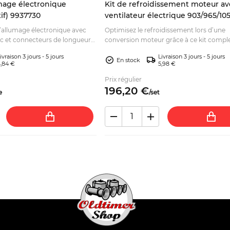
mage électronique
Kit de refroidissement moteur av
if) 9937730
ventilateur électrique 903/965/10
Fiat 600 Seat 770 Zastava 750
d’allumage électronique avec
Optimisez le refroidissement lors d’une
nc et connecteurs de longueurs
conversion moteur grâce à ce kit compl
iez votre montage et
ventilateur électrique et pompe à eau. À 
ivraison 3 jours - 5 jours
Livraison 3 jours - 5 jours
poser par un professionnel.
En stock
,84 €
5,98 €
Prix régulier
196,
20
€
e
/
set