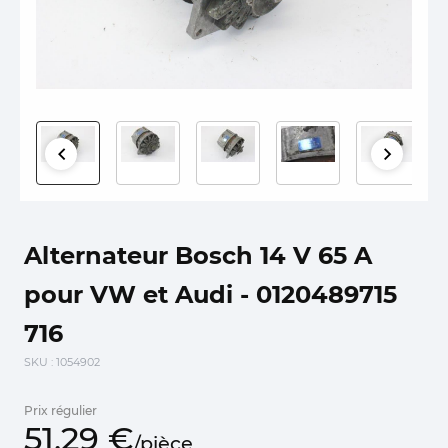
Alternateur Bosch 14 V 65 A
pour VW et Audi - 0120489715
716
SKU
: 1054902
Prix régulier
51,
29
€
/
pièce