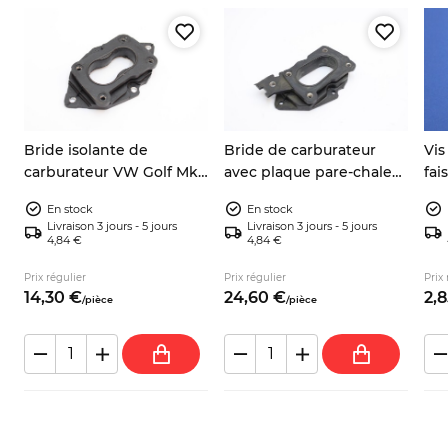
Bride isolante de
Bride de carburateur
Vis
carburateur VW Golf Mk1
avec plaque pare-chaleur
fai
Mk2 Caddy Jetta
Audi 80 100 VW Golf
Gol
En stock
En stock
Scirocco 027129761
Passat Scirocco
T3 
Livraison 3 jours - 5 jours
Livraison 3 jours - 5 jours
4,84 €
4,84 €
Prix régulier
Prix régulier
Prix 
14,
30
€
24,
60
€
2,
8
/
pièce
/
pièce