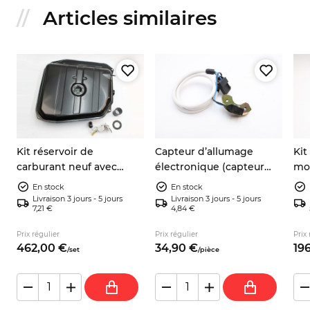
Articles similaires
Kit réservoir de
Capteur d’allumage
Kit
carburant neuf avec
électronique (capteur
mot
jauge, joint et durite –
inductif) 9937730
éle
En stock
En stock
Autobianchi A112
903
Livraison 3 jours - 5 jours
Livraison 3 jours - 5 jours
7,21 €
4,84 €
Sea
Prix régulier
Prix régulier
Prix 
462,
00
€
34,
90
€
196
/
set
/
pièce