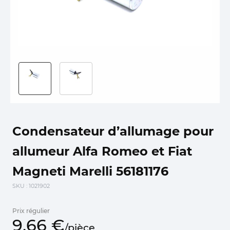
Condensateur d’allumage pour
allumeur Alfa Romeo et Fiat
Magneti Marelli 56181176
SKU
: 1021902
Prix régulier
9,
66
€
/
pièce