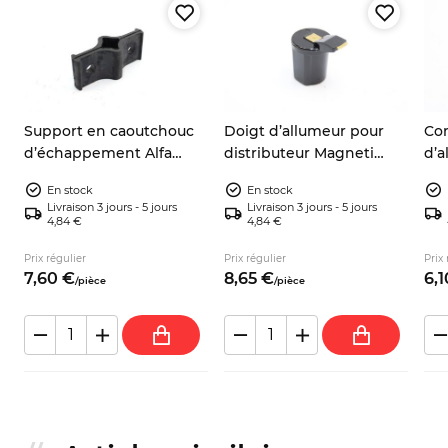
r
Support en caoutchouc
Doigt d’allumeur pour
Co
d’échappement Alfa
distributeur Magneti
d’a
o
Romeo 75 90 Alfetta
Marelli – Fiat,
all
En stock
En stock
Giulietta 60521407
Autobianchi, Alfa Romeo
– F
Livraison 3 jours - 5 jours
Livraison 3 jours - 5 jours
Rit
4,84 €
4,84 €
Prix régulier
Prix régulier
Prix 
7,
60
€
8,
65
€
6,
1
/
pièce
/
pièce