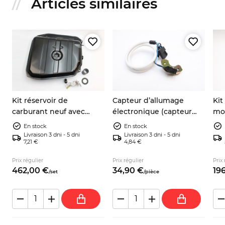
Articles similaires
Kit réservoir de
Capteur d’allumage
Kit
carburant neuf avec
électronique (capteur
mot
jauge, joint et durite –
inductif) 9937730
éle
En stock
En stock
Autobianchi A112
903
Livraison 3 dni - 5 dni
Livraison 3 dni - 5 dni
7,21 €
4,84 €
Sea
Prix régulier
Prix régulier
Prix 
462,
00
€
34,
90
€
196
/
set
/
pièce