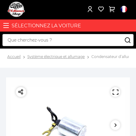
SÉLECTIONNEZ LA VOITURE
Accueil
Système électrique et allumage
Condensateur d’allumage