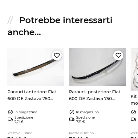
Potrebbe interessarti
anche...
Paraurti anteriore Fiat
Paraurti posteriore Fiat
Kit
600 DE Zastava 750
600 DE Zastava 750
mod
cromato ANT
cromato POST
Fia
In magazzino
In magazzino
Spedizione
Spedizione
7,21 €
7,21 €
Prezzo di listino
Prezzo di listino
Prezz