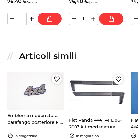
76,
40
€
76,
40
€
74,
/
pezzo
/
pezzo
Articoli simili
Emblema modanatura
Fiat Panda 4×4 141 1986-
Fia
parafango posteriore Fiat
2003 kit modanatura
4×4
Panda 4x4 141 7592198
carrozzeria esterna
mo
7724973 argento/blu
In magazzino
In magazzino