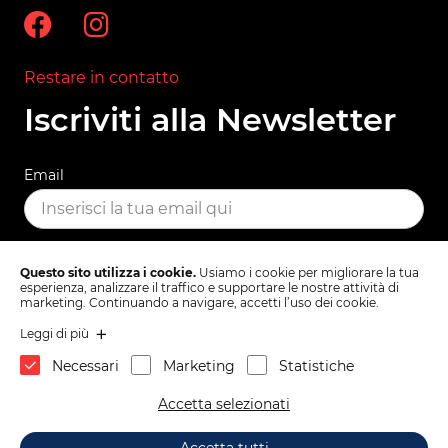
Restare in contatto
Iscriviti alla Newsletter
Email
ISCRIVITI
Questo sito utilizza i cookie.
Usiamo i cookie per migliorare la tua
esperienza, analizzare il traffico e supportare le nostre attività di
marketing. Continuando a navigare, accetti l’uso dei cookie.
Leggi di più
Termini e Condizioni
Politica sulla privacy
Necessari
Marketing
Statistiche
1x
Zastava 750 Fiat 600 E
In cima
Accetta selezionati
bulloni paraurti posteriore
anteriore 4x
2026 © Mas d.o.o., Partizanska cesta 82, 6210 Sežana, Slovenia.
11,
04
€
Aggiungi al carrello