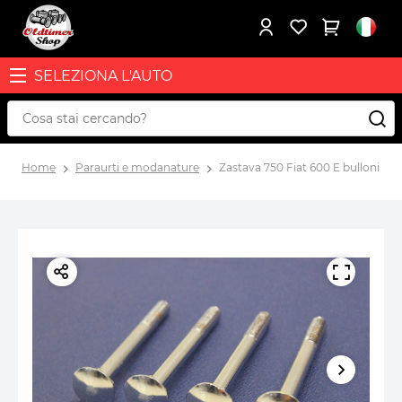
SELEZIONA L'AUTO
Home
Paraurti e modanature
Zastava 750 Fiat 600 E bulloni par