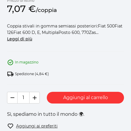
Prezzo di listino
7,
07
€
/
coppia
Coppia stivali in gomma semiassi posteriori:Fiat 500Fiat
126Fiat 600 D, E, MultiplaPosto 600, 770Zas...
Leggi di più
In magazzino
Spedizione
(4,84 €)
Aggiungi al carrello
Sì, spediamo in tutto il mondo 🌍.
Aggiungi ai preferiti