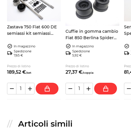
Zastava 750 Fiat 600 DE
Sem
Cuffie in gomma cambio
semiassi kit semiassi
Spe
Fiat 850 Berlina Spider
giunti gommini
900
Coupe 900 TE 4093455
In magazzino
In magazzino
Spedizione
Spedizione
7,65 €
5,92 €
Prezzo di listino
Prezzo di listino
Prezz
189,
52
€
27,
37
€
81,
/
set
/
coppia
Articoli simili