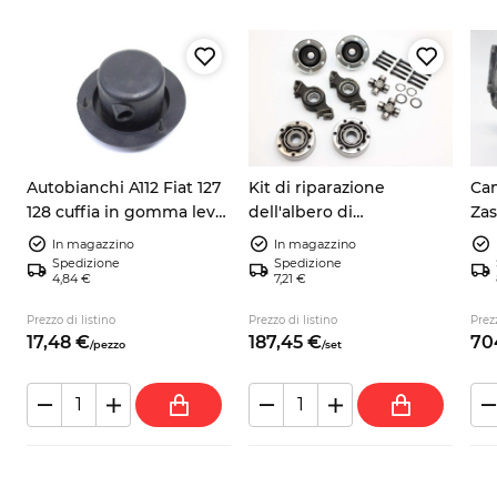
Autobianchi A112 Fiat 127
Kit di riparazione
Cam
128 cuffia in gomma leva
dell'albero di
Zas
cambio inferiore 4322726
trasmissione Fiat Panda
ric
In magazzino
In magazzino
4318474
141 4x4
Spedizione
Spedizione
4,84 €
7,21 €
Prezzo di listino
Prezzo di listino
Prezz
17,
48
€
187,
45
€
70
/
pezzo
/
set