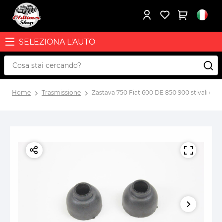
SELEZIONA L'AUTO
Home
Trasmissione
Zastava 750 Fiat 600 DE 850 900 stivali di 