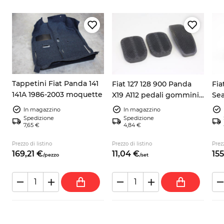
Tappetini Fiat Panda 141
Fiat 127 128 900 Panda
Fia
141A 1986-2003 moquette
X19 A112 pedali gommini
Sea
3x
inc
In magazzino
In magazzino
Spedizione
Spedizione
7,65 €
4,84 €
Prezzo di listino
Prezzo di listino
Prezz
169,
21
€
11,
04
€
155
/
pezzo
/
set