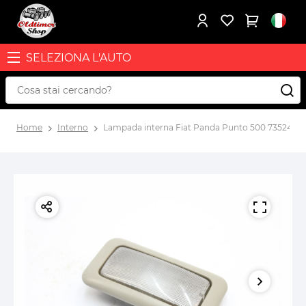
SELEZIONA L'AUTO
Home
Interno
Lampada interna Fiat Panda Punto 500 7352449