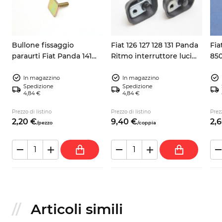
Bullone fissaggio
Fiat 126 127 128 131 Panda
Fia
paraurti Fiat Panda 141
Ritmo interruttore luci
850
Uno Fiorino Punto 6mm
abitacolo 4309297
Au
20x20mm
int
In magazzino
In magazzino
Spedizione
Spedizione
4,84 €
4,84 €
Prezzo di listino
Prezzo di listino
Prezz
2,
20
€
9,
40
€
2,
6
/
pezzo
/
coppia
Articoli simili