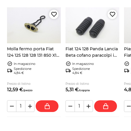
Molla fermo porta Fiat
Fiat 124 128 Panda Lancia
Pia
124 125 128 128 131 850 X19
Beta cofano paracolpi in
Fia
Yugo
gomma cofano 4276430
In magazzino
In magazzino
Spedizione
Spedizione
4,84 €
4,84 €
Prezzo di listino
Prezzo di listino
Prezz
12,
59
€
5,
31
€
4,
/
pezzo
/
coppia