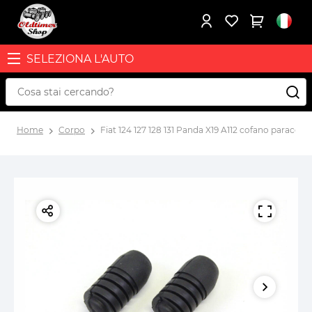
SELEZIONA L'AUTO
Home
Corpo
Fiat 124 127 128 131 Panda X19 A112 cofano parac