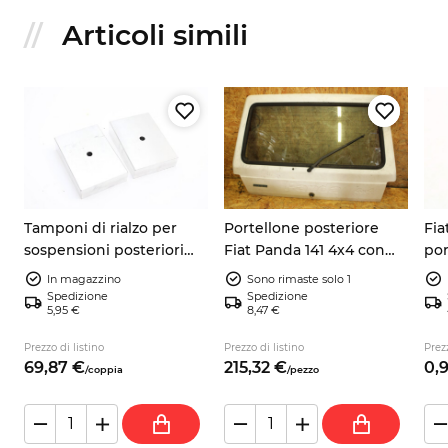
Articoli simili
Portellone posteriore
a
Tamponi di rialzo per
Fia
Fiat Panda 141 4x4 con
sospensioni posteriori
por
logo Panda 4x4 bianco
e
Fiat Panda 141 4x4
vi
In magazzino
Sono rimaste solo 1
lotto 2
+30mm angolati
Spedizione
Spedizione
5,95 €
8,47 €
Prezzo di listino
Prezzo di listino
Prezz
69,
87
€
215,
32
€
0,
/
coppia
/
pezzo