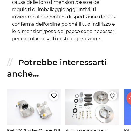
causa delle loro dimensioni/peso e dei
requisiti di imballaggio aggiuntivi. Ti
invieremo il preventivo di spedizione dopo la
conferma dell'ordine poiché il tuo indirizzo e
le dimensioni/peso del pacco sono necessari
per calcolare esatti costi di spedizione.
Potrebbe interessarti
anche...
-
Fiat 124 Spider Coupe 128
Kit riparazione freni
Kit