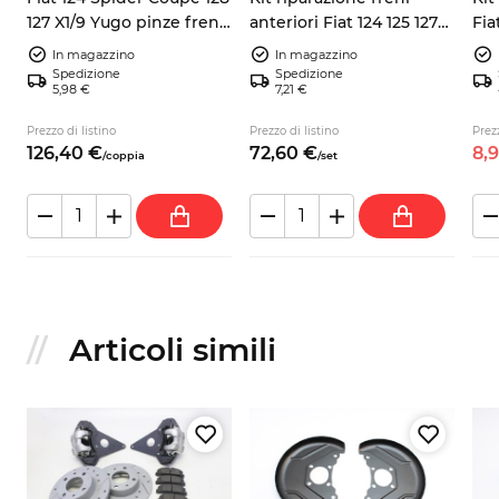
127 X1/9 Yugo pinze freno
anteriori Fiat 124 125 127
Fia
anteriori sinistra destra
128 X19 A112 Yugo
125
In magazzino
In magazzino
NUOVE
Spedizione
Spedizione
5,98 €
7,21 €
Prezzo di listino
Prezzo di listino
Prezz
126,
40
€
72,
60
€
8,
/
coppia
/
set
Articoli simili