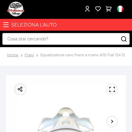
SELEZIONA L'AUTO
Home
Freni
Equalizzatore cavo freno a mano A112 Fiat 124 127 