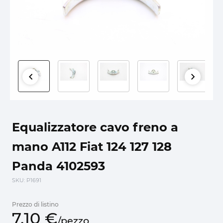
Equalizzatore cavo freno a
mano A112 Fiat 124 127 128
Panda 4102593
SKU
: P1691
Prezzo di listino
7,
10
€
/
pezzo