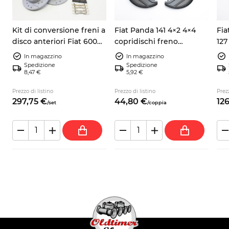
Kit di conversione freni a
Fiat Panda 141 4×2 4×4
Fia
disco anteriori Fiat 600
copridischi freno
127
Zastava 750
anteriore sinistro destro
ant
In magazzino
In magazzino
7602956
NU
Spedizione
Spedizione
8,47 €
5,92 €
Prezzo di listino
Prezzo di listino
Prezz
297,
75
€
44,
80
€
126
/
set
/
coppia