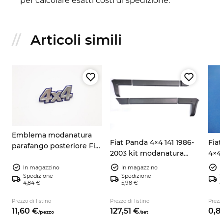
per calcolare esatti costi di spedizione.
Articoli simili
Emblema modanatura
Fiat Panda 4×4 141 1986-
Fia
parafango posteriore Fiat
2003 kit modanatura
4×4
Panda 4x4 141 7592198
carrozzeria esterna
mo
7724973 argento/blu
In magazzino
In magazzino
59
Spedizione
Spedizione
4,84 €
5,98 €
Prezzo di listino
Prezzo di listino
Prezz
11,
60
€
127,
51
€
0,
/
pezzo
/
set