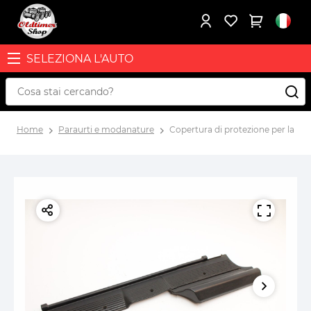
SELEZIONA L'AUTO
Home
Paraurti e modanature
Copertura di protezione per la sogl