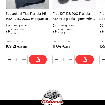
Tappetini Fiat Panda 141
Fiat 127 128 900 Panda
Fia
141A 1986-2003 moquette
X19 A112 pedali gommini
Sea
3x
inc
In magazzino
In magazzino
Spedizione
Spedizione
7,65 €
4,84 €
Prezzo di listino
Prezzo di listino
Prezz
169,
21
€
11,
04
€
155
/
pezzo
/
set