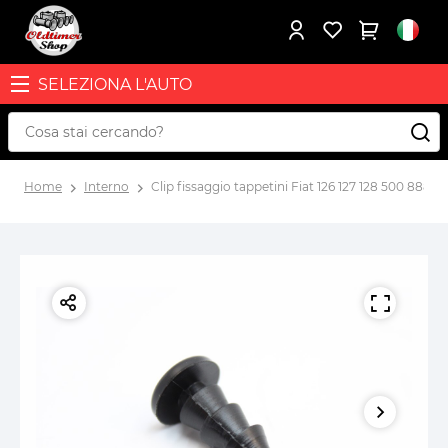
SELEZIONA L'AUTO
Home
Interno
Clip fissaggio tappetini Fiat 126 127 128 500 88812