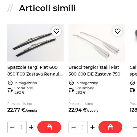
Articoli simili
Spazzole tergi Fiat 600
Bracci tergicristalli Fiat
Cal
850 1100 Zastava Renault
500 600 DE Zastava 750
spe
to
Lancia 285mm
d'e
In magazzino
In magazzino
Fer
Spedizione
Spedizione
5,92 €
5,92 €
Prezzo di listino
Prezzo di listino
Prezz
22,
77
€
22,
94
€
128
/
coppia
/
coppia