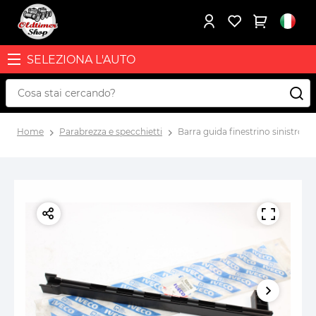
SELEZIONA L'AUTO
Home
Parabrezza e specchietti
Barra guida finestrino sinistro I