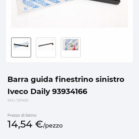
Barra guida finestrino sinistro
Iveco Daily 93934166
SKU
: 1211402
Prezzo di listino
14,
54
€
/
pezzo