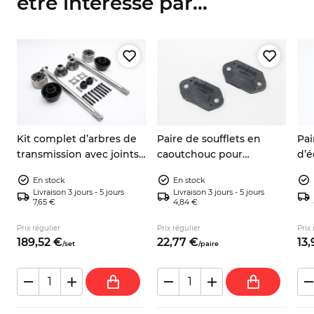
être intéressé par...
s
Kit complet d’arbres de
Paire de soufflets en
Pai
transmission avec joints
caoutchouc pour
d’é
,
et soufflets Fiat 600 D/E,
charnières de coffre
de 
En stock
En stock
Zastava 750
avant Fiat 600 D/E, Seat
600
Livraison 3 jours - 5 jours
Livraison 3 jours - 5 jours
600/770, Zastava 750 –
750
7,65 €
4,84 €
897704
Prix régulier
Prix régulier
Prix 
189,
52
€
22,
77
€
13,
/
set
/
paire