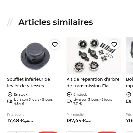
Articles similaires
Soufflet inférieur de
Kit de réparation d’arbre
Boî
levier de vitesses
de transmission Fiat
rap
Autobianchi A112 Fiat 127
Panda 141 4x4
Fia
En stock
En stock
128 4322726 4318474
Zas
Livraison 3 jours - 5 jours
Livraison 3 jours - 5 jours
4,84 €
7,21 €
Prix régulier
Prix régulier
Prix 
17,
48
€
187,
45
€
70
/
pièce
/
set