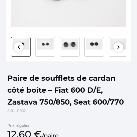
Paire de soufflets de cardan
côté boîte – Fiat 600 D/E,
Zastava 750/850, Seat 600/770
SKU
: P002
Prix régulier
12,
60
€
/
paire