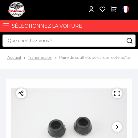
SÉLECTIONNEZ LA VOITURE
Accueil
Transmission
Paire de soufflets de cardan côté boîte – F