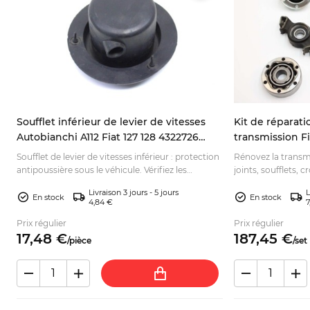
Soufflet inférieur de levier de vitesses
Kit de réparati
Autobianchi A112 Fiat 127 128 4322726
transmission Fi
4318474
Soufflet de levier de vitesses inférieur : protection
Rénovez la transmi
antipoussière sous le véhicule. Vérifiez les
joints, soufflets, 
références avant commande pour votre
l’origine. Comman
Livraison 3 jours - 5 jours
L
restauration.
En stock
En stock
4,84 €
7
Prix régulier
Prix régulier
17,
48
€
187,
45
€
/
pièce
/
set