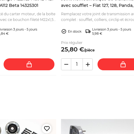
 A112 Beta 14325301
avec soufflet – Fiat 127, 128, Panda,
A112
té du carter moteur, de la boîte
Remplacez votre joint de transmission av
 avec ce bouchon fileté M22x1,5.
complet : soufflet, colliers, circlip et écro
tibilité avant commande.
Vérifiez les 20 cannelures avant comma
ivraison 3 jours - 5 jours
Livraison 3 jours - 5 jours
En stock
,84 €
5,98 €
Prix régulier
25,
80
€
/
pièce