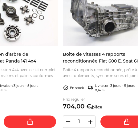
on d’arbre de
Boîte de vitesses 4 rapports
at Panda 141 4x4
reconditionnée Fiat 600 E, Seat 6
Zastava 750
ssion 4x4 avec ce kit complet :
Boîte 4 rapports reconditionnée, prête 
croisillons et paliers conformes à
avec roulements, synchroniseurs et joint
dez en toute confiance.
Une solution fiable pour votre restaurati
ivraison 3 jours - 5 jours
Livraison 3 jours - 5 jours
En stock
,21 €
8,47 €
Prix régulier
704,
00
€
/
pièce