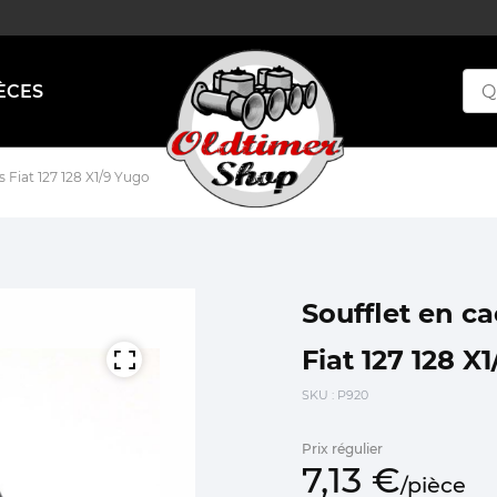
ÈCES
s Fiat 127 128 X1/9 Yugo
Soufflet en ca
Fiat 127 128 X
SKU
: P920
Prix régulier
7,
13
€
/
pièce