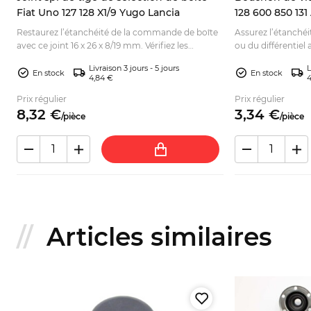
Fiat Uno 127 128 X1/9 Yugo Lancia
128 600 850 131
Restaurez l’étanchéité de la commande de boîte
Assurez l’étanchéi
la
avec ce joint 16 x 26 x 8/19 mm. Vérifiez les
ou du différentiel
dimensions et commandez pour votre ancienne.
Vérifiez la compa
Livraison 3 jours - 5 jours
L
En stock
En stock
4,84 €
4
Prix régulier
Prix régulier
8,
32
€
3,
34
€
/
pièce
/
pièce
Articles similaires