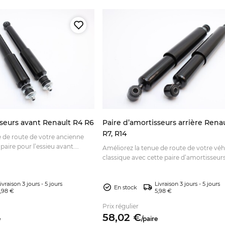
sseurs avant Renault R4 R6
Paire d’amortisseurs arrière Renau
R7, R14
e de route de votre ancienne
paire pour l’essieu avant.
Améliorez la tenue de route de votre véh
rences OEM et commandez
classique avec cette paire d’amortisseurs
e.
compatible. Commandez votre pièce en 
maintenant.
ivraison 3 jours - 5 jours
Livraison 3 jours - 5 jours
En stock
,98 €
5,98 €
Prix régulier
58,
02
€
e
/
paire