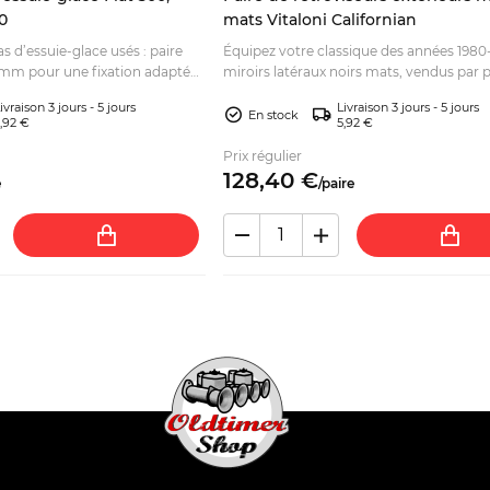
0
mats Vitaloni Californian
 d’essuie-glace usés : paire
Équipez votre classique des années 1980
 mm pour une fixation adaptée.
miroirs latéraux noirs mats, vendus par p
urer votre système d’essuyage.
pour une finition d’époque. Découvrez-l
ivraison 3 jours - 5 jours
Livraison 3 jours - 5 jours
ligne.
En stock
,92 €
5,92 €
Prix régulier
128,
40
€
e
/
paire