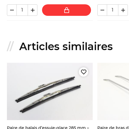
Articles similaires
4
Paire de balais d’essuie-glace 285 mm –
Paire de bras d