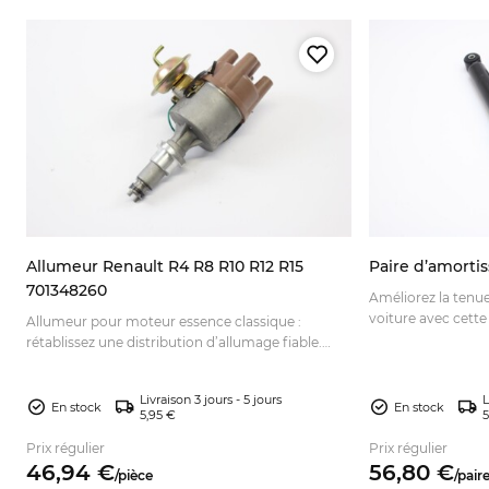
Allumeur Renault R4 R8 R10 R12 R15
Paire d’amorti
701348260
Améliorez la tenu
voiture avec cette 
Allumeur pour moteur essence classique :
Vérifiez les réfé
rétablissez une distribution d’allumage fiable.
facilement en lign
Vérifiez la compatibilité et commandez pour
votre restauration.
Livraison 3 jours - 5 jours
L
En stock
En stock
5,95 €
5
Prix régulier
Prix régulier
46,
94
€
56,
80
€
/
pièce
/
pair