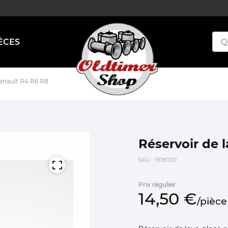
ÈCES
enault R4 R6 R8
Réservoir de 
SKU
: 1918000
Prix régulier
14,
50
€
/
pièce