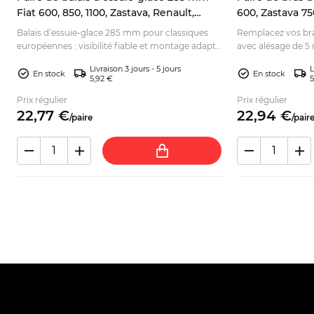
Fiat 600, 850, 1100, Zastava, Renault,
600, Zastava 75
Lancia
:
Balais d’essuie-glace 285 mm pour classiques
Remplacez vos bras
.
européennes : visibilité fiable et montage adapté.
avec alésage de 5
Vérifiez votre modèle et commandez en ligne.
Idéale pour resta
Livraison 3 jours - 5 jours
L
En stock
En stock
5,92 €
5
Prix régulier
Prix régulier
22,
77
€
22,
94
€
/
paire
/
pair