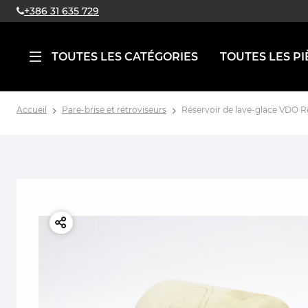
+386 31 635 729
TOUTES LES CATÉGORIES
TOUTES LES PI
Accueil
Pare-brise et rétroviseurs
Réservoir de lave-glace VDO R