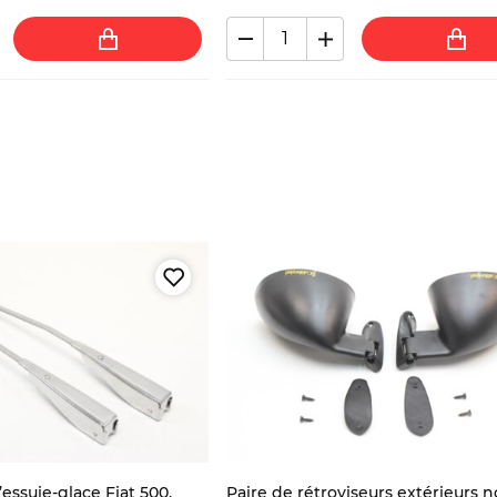
’essuie-glace Fiat 500,
Paire de rétroviseurs extérieurs n