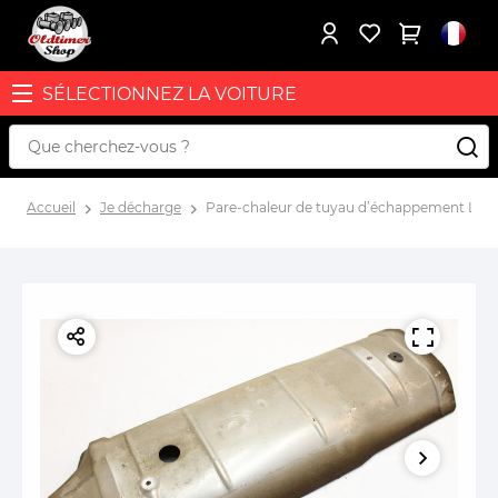
SÉLECTIONNEZ LA VOITURE
Accueil
Je décharge
Pare-chaleur de tuyau d’échappement Lanci