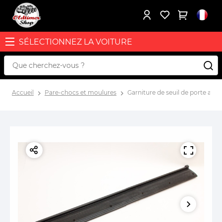
SÉLECTIONNEZ LA VOITURE
Accueil
Pare-chocs et moulures
Garniture de seuil de porte avan