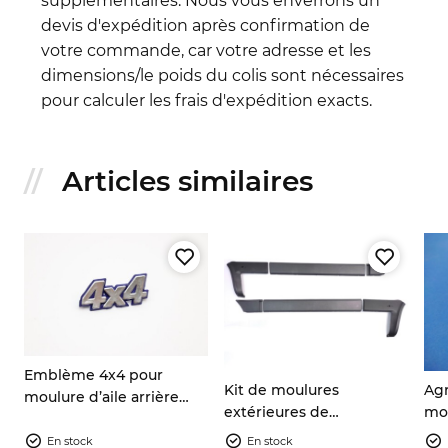
supplémentaires. Nous vous enverrons un
devis d'expédition après confirmation de
votre commande, car votre adresse et les
dimensions/le poids du colis sont nécessaires
pour calculer les frais d'expédition exacts.
Articles similaires
Emblème 4x4 pour
Kit de moulures
Agr
x
moulure d’aile arrière
extérieures de
mou
Fiat Panda 4x4 (141)
carrosserie Fiat Panda
Pan
7592198 7724973
En stock
En stock