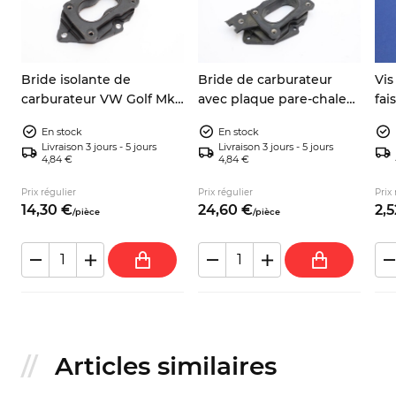
Bride isolante de
Bride de carburateur
Vis
carburateur VW Golf Mk1
avec plaque pare-chaleur
fai
Mk2 Caddy Jetta
Audi 80 100 VW Golf
Gol
En stock
En stock
Scirocco 027129761
Passat Scirocco
Livraison 3 jours - 5 jours
Livraison 3 jours - 5 jours
4,84 €
4,84 €
Prix régulier
Prix régulier
Prix 
14,
30
€
24,
60
€
2,
5
/
pièce
/
pièce
Articles similaires