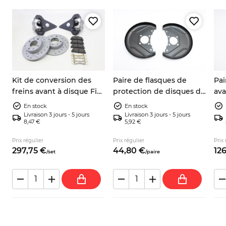
Kit de conversion des
Paire de flasques de
Pai
freins avant à disque Fiat
protection de disques de
ava
600 / Zastava 750
frein avant gauche et
gau
En stock
En stock
droite Fiat Panda 141 4x2
Spi
Livraison 3 jours - 5 jours
Livraison 3 jours - 5 jours
8,47 €
5,92 €
4x4 Lancia Y10 7602956
Prix régulier
Prix régulier
Prix 
297,
75
€
44,
80
€
126
/
set
/
paire