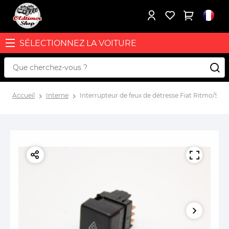
SÉLECTIONNEZ LA VOITURE
Accueil
Interne
Interrupteur de feux de détresse Fiat Ritmo/Strad