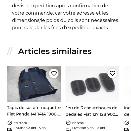
devis d'expédition après confirmation de
votre commande, car votre adresse et les
dimensions/le poids du colis sont nécessaires
pour calculer les frais d'expédition exacts.
Articles similaires
Tapis de sol en moquette
Jeu de 3 caoutchoucs de
Inc
Fiat Panda 141 141A 1986-
pédales Fiat 127 128 900
de 
2003
Panda X1/9 A112
Pan
En stock
En stock
Mar
Livraison 3 dni - 5 dni
Livraison 3 dni - 5 dni