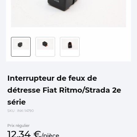
Interrupteur de feux de
détresse Fiat Ritmo/Strada 2e
série
SKU
: INK-14790
Prix régulier
12,
34
€
/
pièce