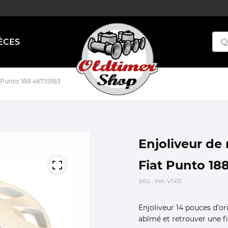
ÈCES
t Punto 188 46759183
Enjoliveur de 
Fiat Punto 18
SKU
: INK-V1431
Enjoliveur 14 pouces d’or
abîmé et retrouver une f