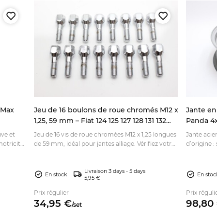
 Max
Jeu de 16 boulons de roue chromés M12 x
Jante en 
1,25, 59 mm – Fiat 124 125 127 128 131 132
Panda 4x4
A112
ive et
Jeu de 16 vis de roue chromées M12 x 1,25 longues
Jante acier
motricité
de 59 mm, idéal pour jantes alliage. Vérifiez votre
d’origine :
ez-le en
montage et commandez en ligne.
roue avec
Livraison 3 days - 5 days
En stock
En stoc
5,95 €
Prix régulier
Prix réguli
34,
95
€
98,
80
/
set