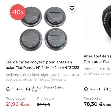
-10
%
t
Pneu tout-terr
Terra pour Fiat
Jeu de cache-moyeux pour jantes en
acier Fiat Panda 141, 141A 4x2 4x4 4432333
Pneu tout-terrain n
et lettrage blanc, 
Redonnez une finition soignée aux jantes en acier
en Fiat Panda 4x4
avec ce jeu de cache-moyeux. Vérifiez la
compatibilité de votre véhicule avant
Livraison 3 days - 5 days
L
commande.
En stock
En stock
4,84 €
7
Prix proposé
Prix régulier
Prix régulier
21,
96
€
78,
30
€
24,
40
€
/
set
/
pièc