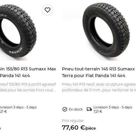
ain 155/80 R13 Sumaxx Max
Pneu tout-terrain 145 R13 Sumaxx
 Panda 141 4x4
Terra pour Fiat Panda 141 4x4
euf 155/80 R13 à profil agressif
Pneu 145 R13 neuf, avec sculpture agress
idéal pour les sorties hors route
profondeur de 11 mm, pour renforcer la 
. Découvrez-le.
hors route de votre Panda 141. Command
toute confiance.
ivraison 3 days - 5 days
Livraison 3 days - 5 days
En stock
,21 €
7,21 €
Prix régulier
77,
60
€
e
/
pièce