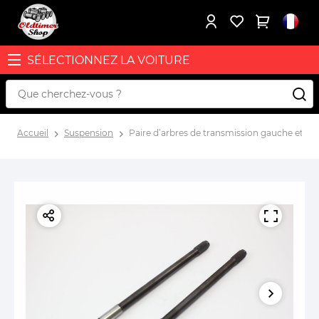
SÉLECTIONNEZ LA VOITURE
Accueil
Suspension
Paire d’arbres de transmission gauche et dro