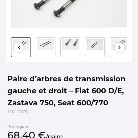
Paire d’arbres de transmission
gauche et droit – Fiat 600 D/E,
Zastava 750, Seat 600/770
SKU
: P007S
Prix régulier
68,
40
€
/
paire