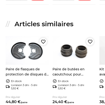
Articles similaires
Paire de flasques de
Paire de butées en
Kit
t
protection de disques de
caoutchouc pour
ava
frein avant gauche et
amortisseurs avant A112
Pul
En stock
En stock
droite Fiat Panda 141 4x2
Fiat 127 Fiat 128 X1/9 Beta
Livraison 3 dni - 5 dni
Livraison 3 dni - 5 dni
5,92 €
5,92 €
4x4 Lancia Y10 7602956
4201143
Prix régulier
Prix régulier
Prix 
44,
80
€
24,
40
€
38,
/
paire
/
paire