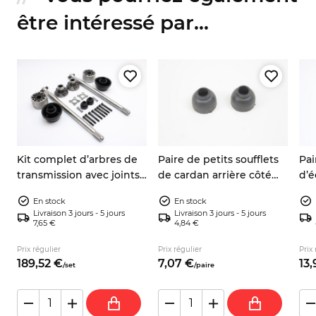
être intéressé par...
s
Kit complet d’arbres de
Paire de petits soufflets
Pai
transmission avec joints
de cardan arrière côté
d’é
,
et soufflets Fiat 600 D/E,
roue – Zastava 750, Fiat
de 
En stock
En stock
Zastava 750
600/850/900
600
Livraison 3 jours - 5 jours
Livraison 3 jours - 5 jours
750
7,65 €
4,84 €
Prix régulier
Prix régulier
Prix 
189,
52
€
7,
07
€
13,
/
set
/
paire