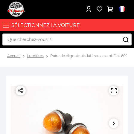
SÉLECTIONNEZ LA VOITURE
Accueil
Lumières
Paire de clignotants latéraux avant Fiat 600 Mul