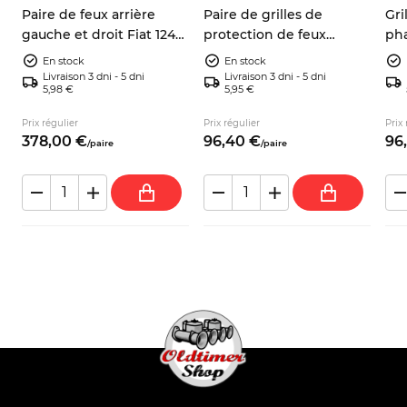
Paire de feux arrière
Paire de grilles de
Gri
it
gauche et droit Fiat 124
protection de feux
pha
,
Spider BS, BS1, CS, CSA
arrière Fiat Panda 141 4x2
dro
En stock
En stock
4x4
Livraison 3 dni - 5 dni
Livraison 3 dni - 5 dni
5,98 €
5,95 €
Prix régulier
Prix régulier
Prix 
378,
00
€
96,
40
€
96,
/
paire
/
paire