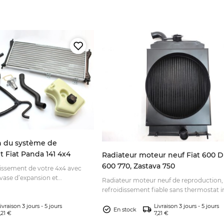
on du système de
t Fiat Panda 141 4x4
Radiateur moteur neuf Fiat 600 D 
600 770, Zastava 750
dissement de votre 4x4 avec
, vase d’expansion et
Radiateur moteur neuf de reproduction,
andez ce kit pour une
refroidissement fiable sans thermostat i
tube inférieur. Commandez cette pièce c
ivraison 3 jours - 5 jours
Livraison 3 jours - 5 jours
En stock
,21 €
7,21 €