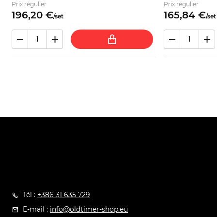
Prix régulier
Prix régulier
196,
20
€
165,
84
€
/
set
/
set
Tél :
+386 31 635 729
E-mail :
info@oldtimer-shop.eu