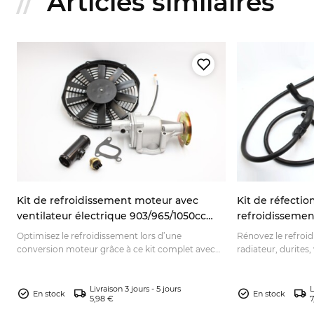
Articles similaires
Kit de refroidissement moteur avec
Kit de réfecti
t
ventilateur électrique 903/965/1050cc
refroidissemen
Fiat 600 Seat 770 Zastava 750
Optimisez le refroidissement lors d’une
Rénovez le refroi
e
conversion moteur grâce à ce kit complet avec
radiateur, durites
ventilateur électrique et pompe à eau. À faire
thermostat. Comm
poser par un professionnel.
réparation fiable.
Livraison 3 jours - 5 jours
L
En stock
En stock
5,98 €
7