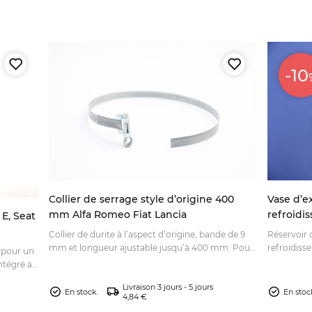
-10
Collier de serrage style d’origine 400
Vase d’e
mm Alfa Romeo Fiat Lancia
refroidi
E, Seat
600E, Fia
Collier de durite à l’aspect d’origine, bande de 9
Réservoir 
mm et longueur ajustable jusqu’à 400 mm. Pour
refroidiss
 pour un
une finition soignée, découvrez-le.
à maintenir
ntégré au
avant co
lassique.
Livraison 3 jours - 5 jours
En stock.
En stoc
4,84 €