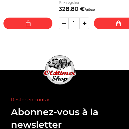
Prix régulier
328,
80
€
/
pièce
Rester en contact
Abonnez-vous à la
newsletter