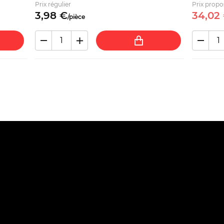
Prix régulier
Prix propo
3,
98
€
34,
02
/
pièce