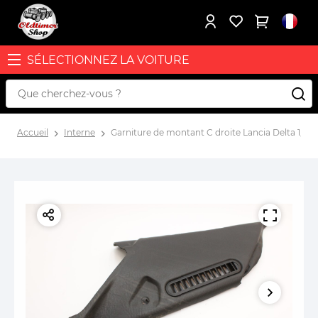
SÉLECTIONNEZ LA VOITURE
Accueil
Interne
Garniture de montant C droite Lancia Delta 1, Pr