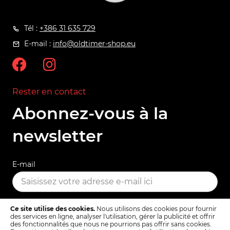
Tél :
+386 31 635 729
E-mail :
info@oldtimer-shop.eu
Rester en contact
Abonnez-vous à la
newsletter
E-mail
Ce site utilise des cookies.
Nous utilisons des cookies pour fournir
S'ABONNER
des services en ligne, analyser l'utilisation, gérer la publicité et offrir
des fonctionnalités que nous ne pourrions pas offrir sans cookies.