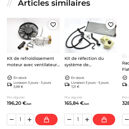
Articles similaires
Kit de refroidissement
Kit de réfection du
Rad
moteur avec ventilateur
système de
Fia
électrique
refroidissement Fiat
770
903/965/1050cc Fiat 600
Panda 141 4x4
En stock
En stock
Livraison 3 jours - 5 jours
Livraison 3 jours - 5 jours
Seat 770 Zastava 750
5,98 €
7,21 €
Prix régulier
Prix régulier
Prix 
196,
20
€
165,
84
€
328
/
set
/
set