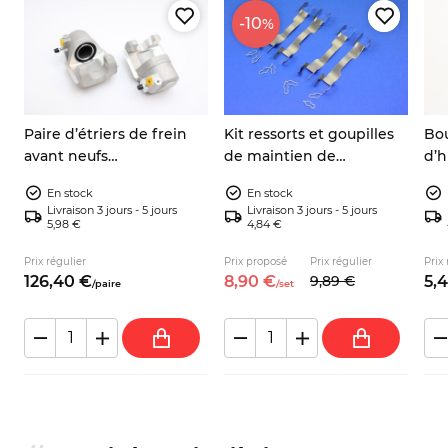
-10
%
Paire d’étriers de frein
Kit ressorts et goupilles
Bo
avant neufs
de maintien de
d’h
,
gauche/droite – Fiat 124
plaquettes de frein
850
En stock
En stock
Spider, 128, 127, X1/9, Yugo
7550909 Fiat 127 128 131
131
Livraison 3 jours - 5 jours
Livraison 3 jours - 5 jours
132
5,98 €
4,84 €
Prix régulier
Prix proposé
Prix régulier
Prix 
126,
40
€
8,
90
€
9,
89
€
5,
4
/
paire
/
set