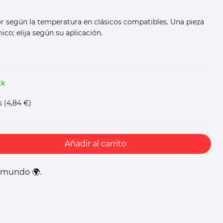
dor según la temperatura en clásicos compatibles. Una pieza
ico; elija según su aplicación.
ck
s
(4,84 €)
Añadir al carrito
l mundo 🌍.