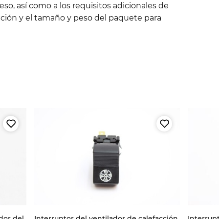
so, así como a los requisitos adicionales de
ción y el tamaño y peso del paquete para
dor del
Interruptor del ventilador de calefacción
Interrup