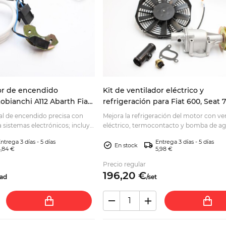
or de encendido
Kit de ventilador eléctrico y
obianchi A112 Abarth Fiat
refrigeración para Fiat 600, Seat 
7730
Zastava 750, 903/965/1050 cc
l de encendido precisa con
Mejora la refrigeración del motor con ve
 sistemas electrónicos; incluye
eléctrico, termocontacto y bomba de ag
 blanco. Compruebe la
Requiere adaptación profesional; consul
ntrega 3 días - 5 días
Entrega 3 días - 5 días
compatibilidad.
En stock
,84 €
5,98 €
Precio regular
196,
20
€
ad
/
set