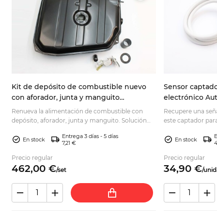
r
Kit de depósito de combustible nuevo
Sensor captad
con aforador, junta y manguito
electrónico Aut
0
Autobianchi A112
124 Spider 993
Renueva la alimentación de combustible con
Recupere una seña
.
depósito, aforador, junta y manguito. Solución
este captador para
completa para una sustitución fiable; consulta
imán base y cable
Entrega 3 días - 5 días
E
disponibilidad.
compatibilidad.
En stock
En stock
7,21 €
4
Precio regular
Precio regular
462,
00
€
34,
90
€
/
set
/
unid