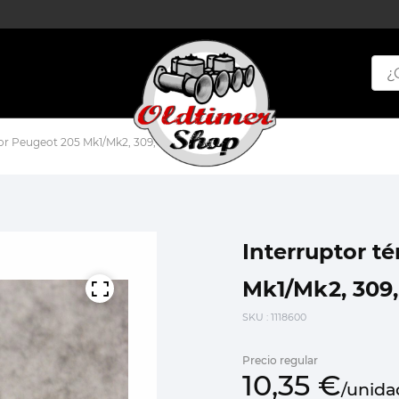
dor Peugeot 205 Mk1/Mk2, 309, 405
Interruptor t
Mk1/Mk2, 309,
SKU
: 1118600
Precio regular
10,
35
€
/
unida