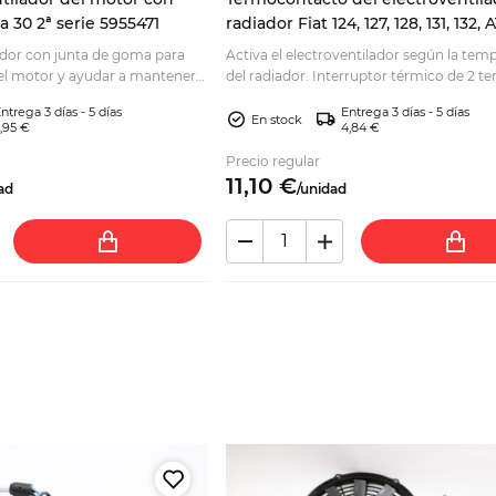
a 30 2ª serie 5955471
radiador Fiat 124, 127, 128, 131, 132, A
Beta
ador con junta de goma para
Activa el electroventilador según la tem
a el motor y ayudar a mantener
del radiador. Interruptor térmico de 2 t
ecta. Consulte compatibilidad
para una refrigeración fiable; comprueb
ntrega 3 días - 5 días
Entrega 3 días - 5 días
compatibilidad.
En stock
,95 €
4,84 €
Precio regular
11,
10
€
ad
/
unidad