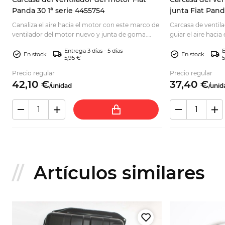
Panda 30 1ª serie 4455754
junta Fiat Pand
Canaliza el aire hacia el motor con este marco de
Carcasa de ventil
ventilador del motor nuevo y junta de goma.
guiar el aire haci
Ideal para restauraciones; pídelo con confianza.
refrigeración corr
Entrega 3 días - 5 días
E
antes de comprar.
En stock
En stock
5,95 €
5
Precio regular
Precio regular
42,
10
€
37,
40
€
/
unidad
/
unid
Artículos similares