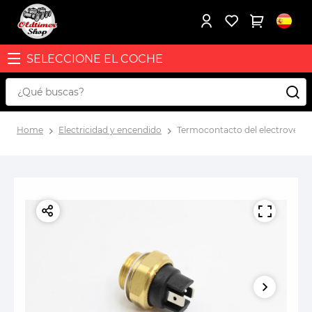
SELECCIONE EL COCHE
Home
Electricidad y encendido
Termocontacto del electroventilado