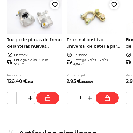
Juego de pinzas de freno
Terminal positivo
Bor
delanteras nuevas
universal de batería para
de 
izquierda y derecha, Fiat
Fiat, Lancia, Zastava,
Lan
En stock
En stock
124 Spider, 128, 127, X1/9 y
Autobianchi y Alfa
Aut
Entrega 3 días - 5 días
Entrega 3 días - 5 días
5,98 €
4,84 €
Yugo
Romeo
Ro
Precio regular
Precio regular
Prec
126,
40
€
2,
95
€
2,
9
/
par
/
unidad