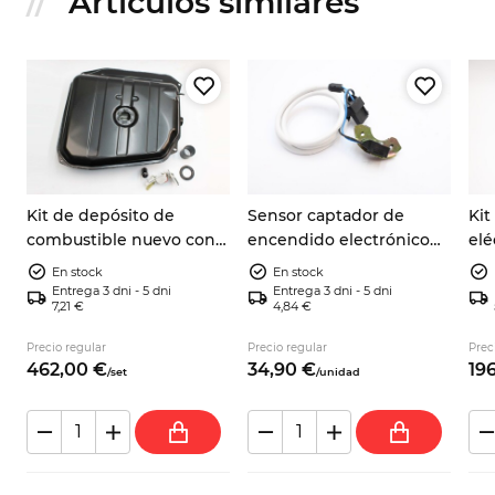
Artículos similares
o
Kit de depósito de
Sensor captador de
Kit
combustible nuevo con
encendido electrónico
elé
aforador, junta y
Autobianchi A112 Abarth
par
En stock
En stock
manguito Autobianchi
Fiat 124 Spider 9937730
Zas
Entrega 3 dni - 5 dni
Entrega 3 dni - 5 dni
7,21 €
4,84 €
A112
cc
ar
Precio regular
Precio regular
Prec
462,
00
€
34,
90
€
196
/
set
/
unidad