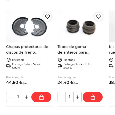
a
Chapas protectoras de
Topes de goma
Kit
discos de freno
delanteros para
rue
delanteros Fiat Panda 141
amortiguadores con
850
En stock
En stock
4x2/4x4 y Lancia Y10
guardapolvo A112 Fiat 127
110
Entrega 3 dni - 5 dni
Entrega 3 dni - 5 dni
5,92 €
5,92 €
7602956
Fiat 128 X1/9 Beta 4201143
Precio regular
Precio regular
Prec
44,
80
€
24,
40
€
38,
/
par
/
par