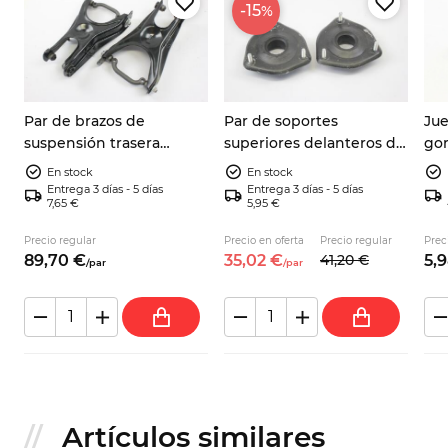
-15
%
Par de brazos de
Par de soportes
Jue
suspensión trasera
superiores delanteros de
gom
izquierdo y derecho
amortiguador Fiat 127, 127
amo
En stock
En stock
Autobianchi A112 Fiat 127
Fiorino, 128, Zastava 101
A11
Entrega 3 días - 5 días
Entrega 3 días - 5 días
7,65 €
5,95 €
4256792
Yug
Precio regular
Precio en oferta
Precio regular
Prec
89,
70
€
35,
02
€
41,
20
€
5,
9
/
par
/
par
Artículos similares