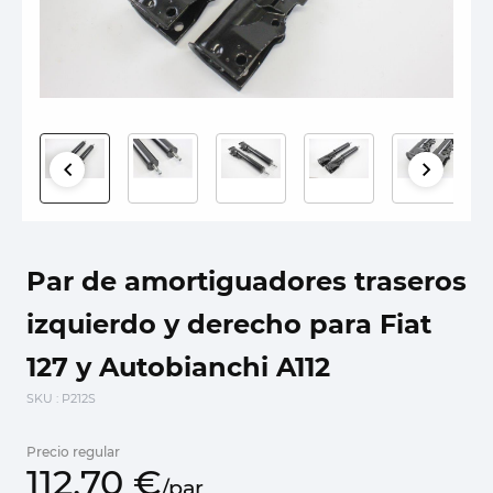
Par de amortiguadores traseros
izquierdo y derecho para Fiat
127 y Autobianchi A112
SKU
: P212S
Precio regular
112,
70
€
/
par