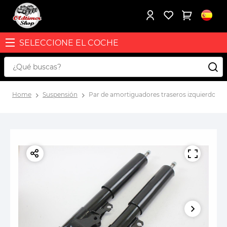
SELECCIONE EL COCHE
Home
Suspensión
Par de amortiguadores traseros izquierdo y d