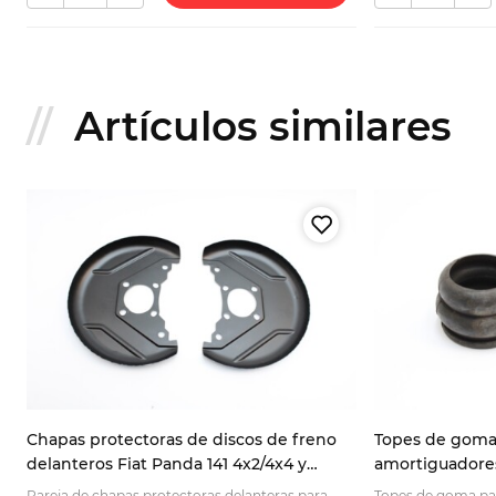
Artículos similares
Chapas protectoras de discos de freno
Topes de goma
delanteros Fiat Panda 141 4x2/4x4 y
amortiguadores
Lancia Y10 7602956
Fiat 127 Fiat 12
Pareja de chapas protectoras delanteras para
Topes de goma pa