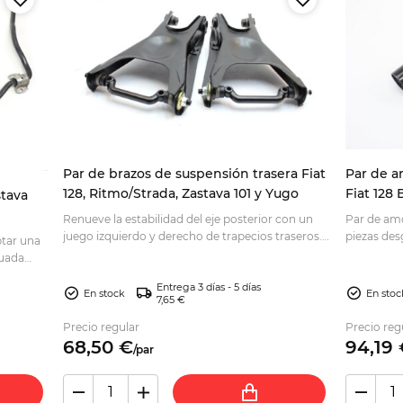
Par de brazos de suspensión trasera Fiat
Par de a
128, Ritmo/Strada, Zastava 101 y Yugo
Fiat 128 
stava
101
Renueve la estabilidad del eje posterior con un
Par de amo
juego izquierdo y derecho de trapecios traseros.
piezas des
ptar una
Compruebe compatibilidad y pida el suyo con
suspensión
cuada
seguridad.
el conjunt
Entrega 3 días - 5 días
En stock
En stoc
7,65 €
Precio regular
Precio reg
68,
50
€
94,
19
/
par