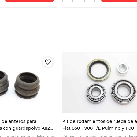
 delanteros para
Kit de rodamientos de rueda del
 con guardapolvo A112
Fiat 850T, 900 T/E Pulmino y 1100
8 X1/9 Beta 4201143
ra amortiguadores delanteros
Kit para una rueda delantera con rodami