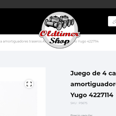
a amortiguadores traseros A112 Fiat 127 128 Ritmo Yugo 4227114
Juego de 4 ca
amortiguadore
Yugo 4227114
SKU
: P567S
Precio regular