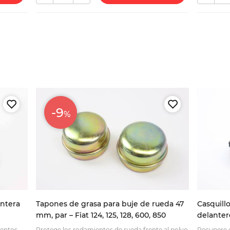
-9
%
antera
Tapones de grasa para buje de rueda 47
Casquill
mm, par – Fiat 124, 125, 128, 600, 850
delanter
4x4 (141)
entos,
Protege los rodamientos de rueda frente al polvo
Recupere e