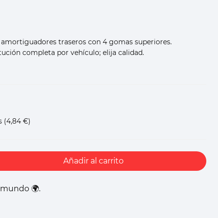
s amortiguadores traseros con 4 gomas superiores.
ución completa por vehículo; elija calidad.
s
(4,84 €)
Añadir al carrito
l mundo 🌍.