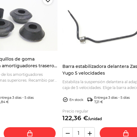
quillos de goma
a amortiguadores traseros
Barra estabilizadora delantera Za
28 Ritmo Yugo 4227114
Yugo 5 velocidades
e de los amortiguadores
mas superiores. Recambio para
Estabiliza la suspensión delantera al ada
mpleta por vehículo; elija
caja de 5 velocidades. Elige la barra ade
para una instalación correcta.
ntrega 3 días - 5 días
Entrega 3 días - 5 días
En stock
,84 €
7,21 €
Precio regular
122,
36
€
/
unidad