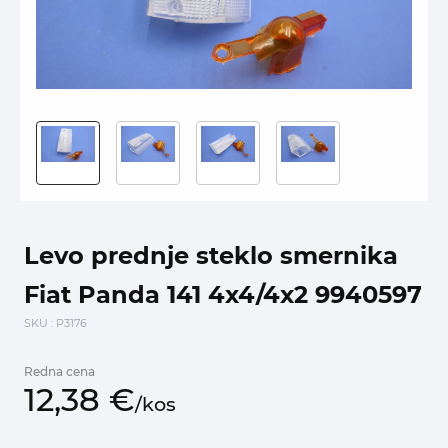
Levo prednje steklo smernika
Fiat Panda 141 4x4/4x2 9940597
SKU
: P3176
Redna cena
12,
38
€
/
kos