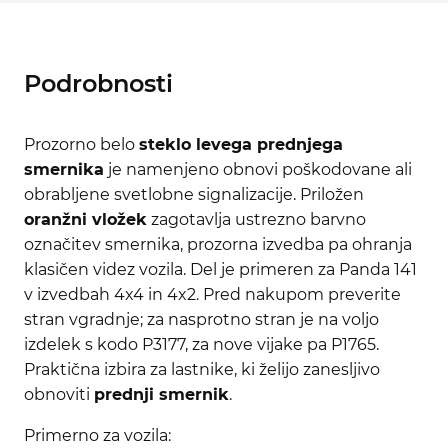
Podrobnosti
Prozorno belo
steklo levega prednjega
smernika
je namenjeno obnovi poškodovane ali
obrabljene svetlobne signalizacije. Priložen
oranžni vložek
zagotavlja ustrezno barvno
označitev smernika, prozorna izvedba pa ohranja
klasičen videz vozila. Del je primeren za Panda 141
v izvedbah 4x4 in 4x2. Pred nakupom preverite
stran vgradnje; za nasprotno stran je na voljo
izdelek s kodo P3177, za nove vijake pa P1765.
Praktična izbira za lastnike, ki želijo zanesljivo
obnoviti
prednji smernik
.
Primerno za vozila: