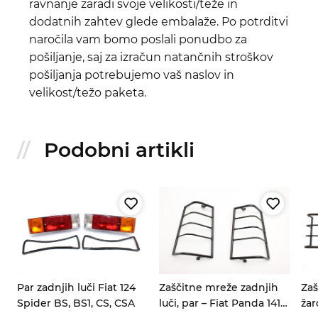
ravnanje zaradi svoje velikosti/teže in
dodatnih zahtev glede embalaže. Po potrditvi
naročila vam bomo poslali ponudbo za
pošiljanje, saj za izračun natančnih stroškov
pošiljanja potrebujemo vaš naslov in
velikost/težo paketa.
Podobni artikli
t
Par zadnjih luči Fiat 124
Zaščitne mreže zadnjih
Zaš
Spider BS, BS1, CS, CSA
luči, par – Fiat Panda 141
žar