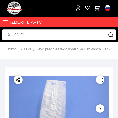
IZBERITE AVTO
Domov
Luči
Levo prednje steklo smernika Fiat Panda 141 4x4/4